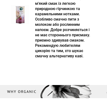
м'який смак із легкою
природною гірчинкою та
карамельними нотками.
Особливо смачно пити з
молоком або рослинним
напоєм. Добре розчиняється і
не має стороннього присмаку.
приємно здивував смаком.
Рекомендую любителям
цикорію та тим, хто шукає
смачну альтернативу каві.
WHY ORGANIC