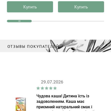
мл
ALPHANOVA Organic Sun
Купить
Купить
50 г
ОТЗЫВЫ ПОКУПАТЕЛЕЙ
29.07.2026
Чудова каша! Дитина їсть із
задоволенням. Каша має
приємний натуральний смак і