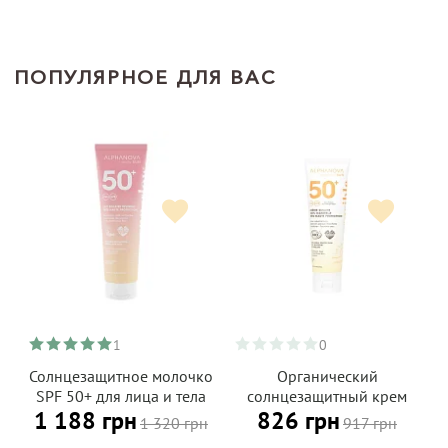
ПОПУЛЯРНОЕ ДЛЯ ВАС
1
0
Солнцезащитное молочко
Органический
SPF 50+ для лица и тела
солнцезащитный крем
1 188 грн
826 грн
для всей семьи (от 3 лет)
SPF 50+ для
1 320 грн
917 грн
ALPHANOVA Daily Sun 150
чувствительной кожи