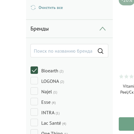
-20%
Очистить все
Бренды
Bioearth
(2)
LOGONA
(2)
Vitam
Najel
Peel/С
(1)
Esse
(4)
INTRA
(1)
Lac Santé
(4)
One Thing
(1)