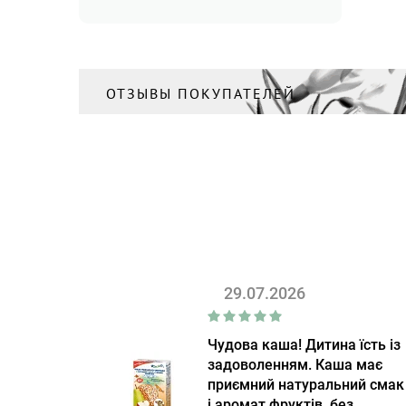
Спрей для волос
(1)
Сыворотка для волос
(3)
Сыворотка для лица
(24)
ОТЗЫВЫ ПОКУПАТЕЛЕЙ
Тоник/Мист
(4)
Уход за кожей вокруг глаз
(7)
Уход за ногами
(1)
Уход за руками
(5)
Шампунь
(11)
Шампунь для мужчин
(1)
29.07.2026
Чудова каша! Дитина їсть із
задоволенням. Каша має
приємний натуральний смак
і аромат фруктів, без