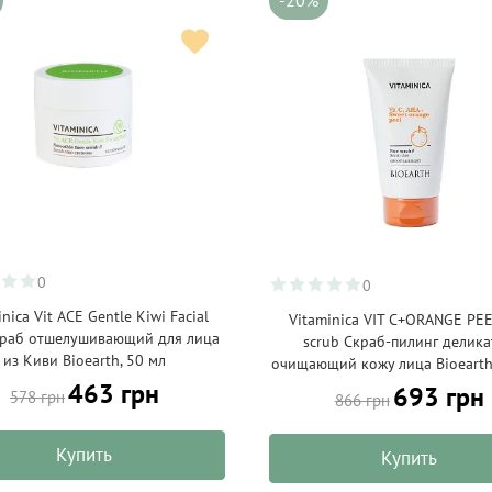
-20%
0
0
inica Vit ACE Gentle Kiwi Facial
Vitaminica VIT C+ORANGE PEE
краб отшелушивающий для лица
scrub Скраб-пилинг делик
из Киви Bioearth, 50 мл
очищающий кожу лица Bioearth
463 грн
693 грн
578 грн
866 грн
Купить
Купить