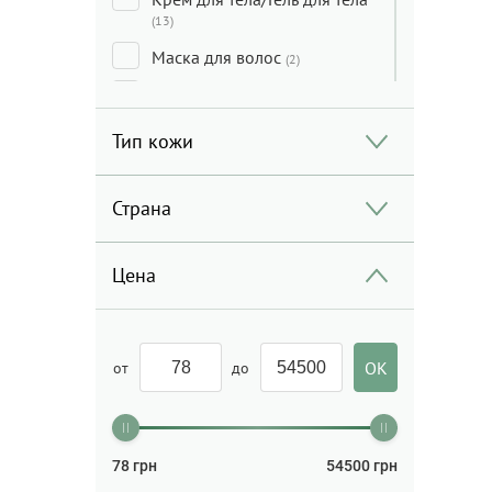
(13)
Маска для волос
(2)
Маска для лица
(8)
Мицеллярная вода/
Тип кожи
Молочко для лица/Средства
для очищения
(6)
Страна
Мыло
(2)
Набор
(2)
Цена
Пенки/Гели/Масло для
умывания
(2)
Скраб для лица/Пилинг для
лица
от
до
(2)
Скраб для тела/Пилинг для
тела
(1)
Солнцезащита
78
грн
(3)
54500
грн