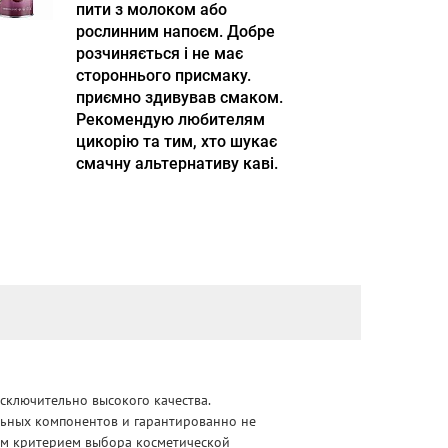
пити з молоком або
рослинним напоєм. Добре
розчиняється і не має
стороннього присмаку.
приємно здивував смаком.
Рекомендую любителям
цикорію та тим, хто шукає
смачну альтернативу каві.
сключительно высокого качества.
альных компонентов и гарантированно не
ным критерием выбора косметической