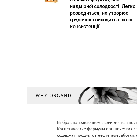
надмірної солодкості. Легко
розводиться, не утворює
грудочок і виходить ніжної
консистенції.
WHY ORGANIC
Выбрав направлением своей деятельности
Косметические формулы органических ср
содержат продуктов нефтепереработки, 