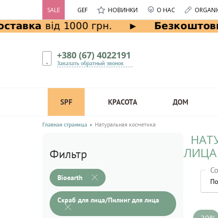
SALE
GEF
НОВИНКИ
О НАС
ORGANI
+380 (67) 4022191
Заказать обратный звонок
SPF
КРАСОТА
ДОМ
Главная страница
Натуральная косметика
НАТ
ЛИЦА
Фильтр
Со
Bioearth
По
Скраб для лица/Пилинг для лица