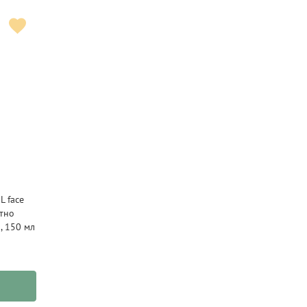
L face
атно
, 150 мл