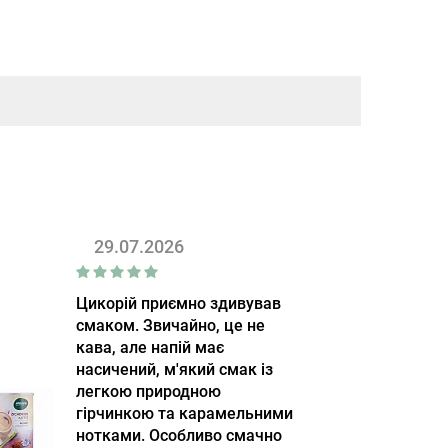
29.07.2026
Цикорій приємно здивував
смаком. Звичайно, це не
кава, але напій має
насичений, м'який смак із
легкою природною
гірчинкою та карамельними
нотками. Особливо смачно