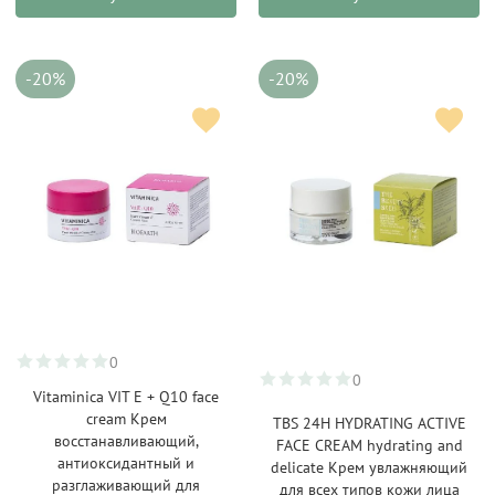
-20%
-20%
0
0
Vitaminica VIT E + Q10 face
cream Крем
TBS 24H HYDRATING ACTIVE
восстанавливающий,
FACE CREAM hydrating and
антиоксидантный и
delicate Крем увлажняющий
разглаживающий для
для всех типов кожи лица