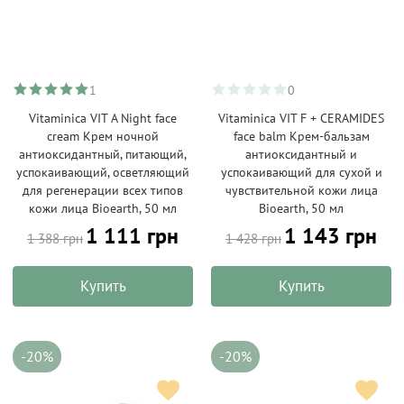
1
0
Vitaminica VIT A Night face
Vitaminica VIT F + CERAMIDES
cream Крем ночной
face balm Крем-бальзам
антиоксидантный, питающий,
антиоксидантный и
успокаивающий, осветляющий
успокаивающий для сухой и
для регенерации всех типов
чувствительной кожи лица
кожи лица Bioearth, 50 мл
Bioearth, 50 мл
1 111 грн
1 143 грн
1 388 грн
1 428 грн
Купить
Купить
-20%
-20%