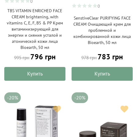
0
0
TBS VITAMIN ENRICHED FACE
CREAM brightening, with
SenstiveClear PURIFYING FACE
vitamins C, E, F, B5 & PP Крем
CREAM Очищающий крем для
витаминизирующий для
проблемной и
энергии и сияния усталой и
комбинированной кожи лица
атонической кожи лица
Bioearth, 50 мл
Bioearth, 50 мл
796 грн
783 грн
995 грн
978 грн
Купить
Купить
-20%
-20%