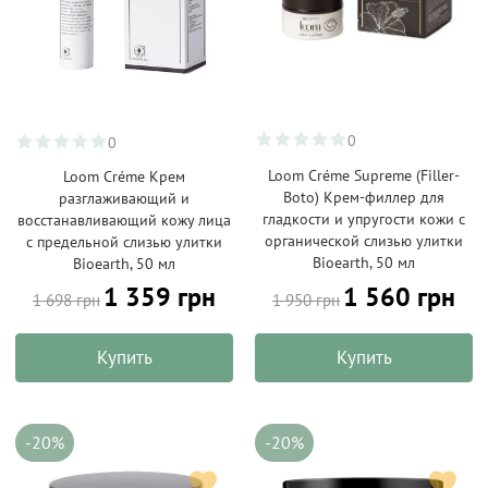
0
0
Loom Créme Supreme (Filler-
Loom Créme Крем
Boto) Крем-филлер для
разглаживающий и
гладкости и упругости кожи с
восстанавливающий кожу лица
органической слизью улитки
с предельной слизью улитки
Bioearth, 50 мл
Bioearth, 50 мл
1 560 грн
1 359 грн
1 950 грн
1 698 грн
Купить
Купить
-20%
-20%