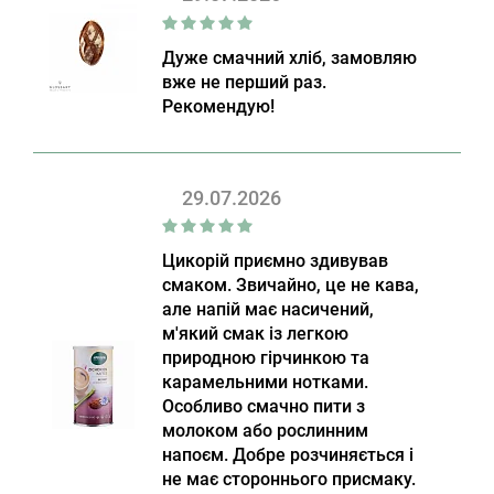
Дуже смачний хліб, замовляю
вже не перший раз.
Рекомендую!
29.07.2026
Цикорій приємно здивував
смаком. Звичайно, це не кава,
але напій має насичений,
м'який смак із легкою
природною гірчинкою та
карамельними нотками.
Особливо смачно пити з
молоком або рослинним
напоєм. Добре розчиняється і
не має стороннього присмаку.