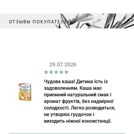
ОТЗЫВЫ ПОКУПАТЕЛЕЙ
29.07.2026
Чудова каша! Дитина їсть із
задоволенням. Каша має
приємний натуральний смак і
аромат фруктів, без надмірної
солодкості. Легко розводиться,
не утворює грудочок і
виходить ніжної консистенції.