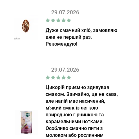
29.07.2026
Дуже смачний хліб, замовляю
вже не перший раз.
Рекомендую!
29.07.2026
Цикорій приємно здивував
смаком. Звичайно, це не кава,
але напій має насичений,
м'який смак із легкою
природною гірчинкою та
карамельними нотками.
Особливо смачно пити з
молоком або рослинним