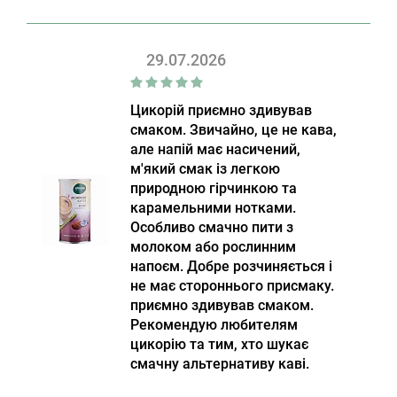
29.07.2026
Цикорій приємно здивував
смаком. Звичайно, це не кава,
але напій має насичений,
м'який смак із легкою
природною гірчинкою та
карамельними нотками.
Особливо смачно пити з
молоком або рослинним
напоєм. Добре розчиняється і
не має стороннього присмаку.
приємно здивував смаком.
Рекомендую любителям
цикорію та тим, хто шукає
смачну альтернативу каві.