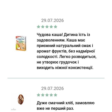
29.07.2026
Чудова каша! Дитина їсть із
задоволенням. Каша має
приємний натуральний смак і
аромат фруктів, без надмірної
солодкості. Легко розводиться,
не утворює грудочок і
виходить ніжної консистенції.
29.07.2026
Дуже смачний хліб, замовляю
вже не перший раз.