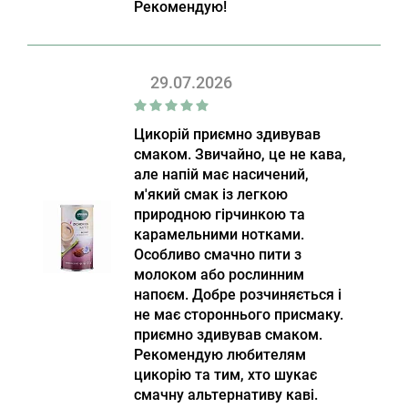
Рекомендую!
29.07.2026
Цикорій приємно здивував
смаком. Звичайно, це не кава,
але напій має насичений,
м'який смак із легкою
природною гірчинкою та
карамельними нотками.
Особливо смачно пити з
молоком або рослинним
напоєм. Добре розчиняється і
не має стороннього присмаку.
приємно здивував смаком.
Рекомендую любителям
цикорію та тим, хто шукає
смачну альтернативу каві.