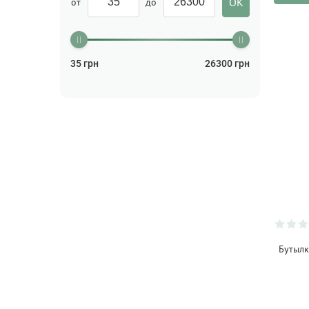
от
до
Детская литература
(22)
Детская посуда
(18)
35
грн
26300
грн
Доски для нарезки
(4)
Емкости для хранения
(9)
Заварники для чая
(10)
Зубные пасты/Зубные
щетки/Гигиена рта
(1)
Историко-политическая
(1)
Историческая проза
(1)
Карандаши
(18)
Ковер
Бутылк
(1)
Комедия
(1)
Кондиционер/
Ополаскиватель для белья