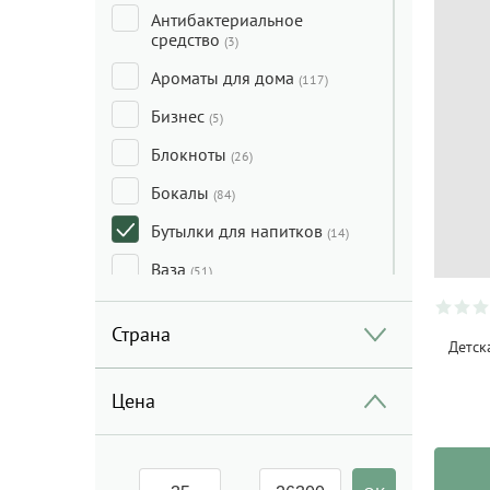
Антибактериальное
средство
(3)
Ароматы для дома
(117)
Бизнес
(5)
Блокноты
(26)
Бокалы
(84)
Бутылки для напитков
(14)
Ваза
(51)
Воспитание
(4)
Страна
Гамаки и тенты
Детск
(11)
Графины / караффи /
Цена
декантеры
(22)
Грили и принадлежности
(3)
Декор
(16)