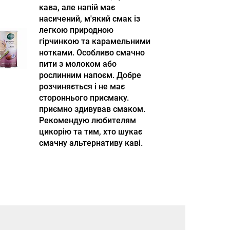
кава, але напій має
насичений, м'який смак із
легкою природною
гірчинкою та карамельними
нотками. Особливо смачно
пити з молоком або
рослинним напоєм. Добре
розчиняється і не має
стороннього присмаку.
приємно здивував смаком.
Рекомендую любителям
цикорію та тим, хто шукає
смачну альтернативу каві.