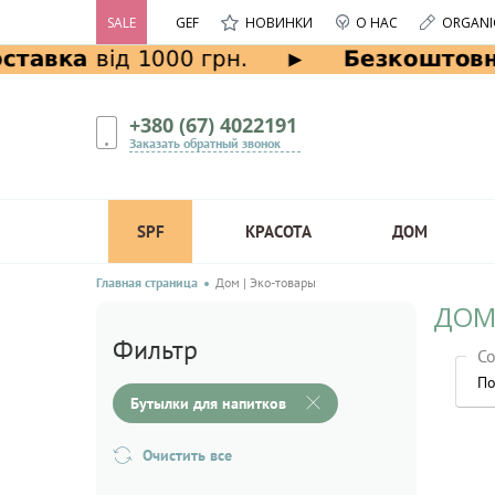
SALE
GEF
НОВИНКИ
О НАС
ORGANI
+380 (67) 4022191
Заказать обратный звонок
SPF
КРАСОТА
ДОМ
Главная страница
Дом | Эко-товары
ДОМ
Фильтр
Со
По
Бутылки для напитков
Очистить все