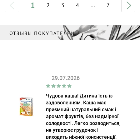
1
2
3
4
...
7
ОТЗЫВЫ ПОКУПАТЕЛЕЙ
29.07.2026
Чудова каша! Дитина їсть із
задоволенням. Каша має
приємний натуральний смак і
аромат фруктів, без надмірної
солодкості. Легко розводиться,
не утворює грудочок і
виходить ніжної консистенції.