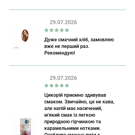
29.07.2026
Дуже смачний хліб, замовляю
вже не перший раз.
Рекомендую!
29.07.2026
Цикорій приємно здивував
смаком. Звичайно, це не кава,
але напій має насичений,
м'який смак із легкою
природною гірчинкою та
карамельними нотками.
Особливо смачно пити з