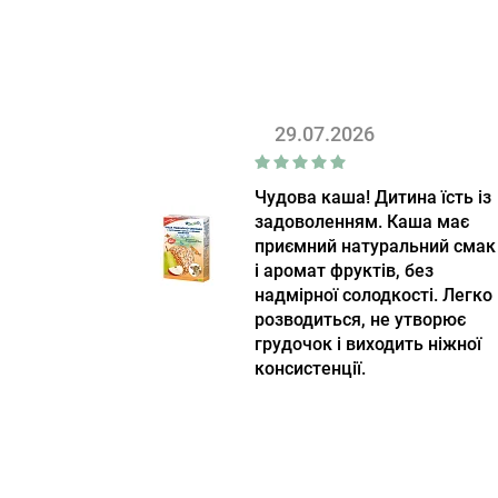
29.07.2026
Чудова каша! Дитина їсть із
задоволенням. Каша має
приємний натуральний смак
і аромат фруктів, без
надмірної солодкості. Легко
розводиться, не утворює
грудочок і виходить ніжної
консистенції.