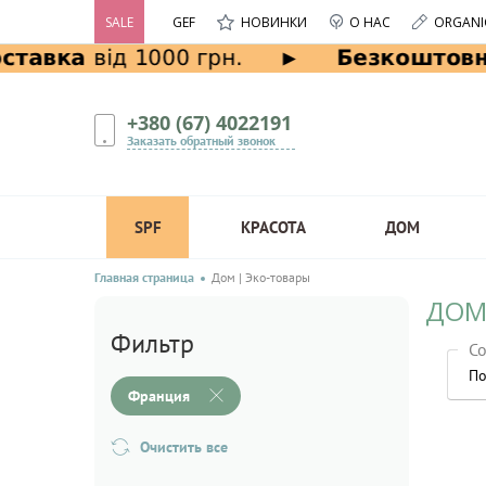
SALE
GEF
НОВИНКИ
О НАС
ORGANI
+380 (67) 4022191
Заказать обратный звонок
SPF
КРАСОТА
ДОМ
Главная страница
Дом | Эко-товары
ДОМ
Фильтр
Со
По
Франция
Очистить все