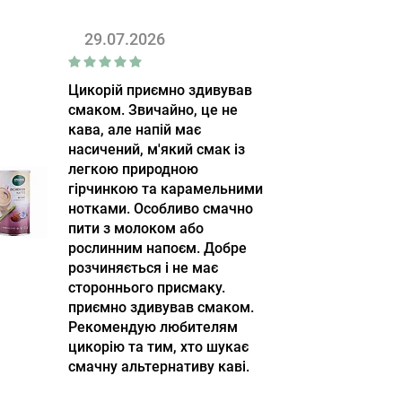
29.07.2026
Цикорій приємно здивував
смаком. Звичайно, це не
кава, але напій має
насичений, м'який смак із
легкою природною
гірчинкою та карамельними
нотками. Особливо смачно
пити з молоком або
рослинним напоєм. Добре
розчиняється і не має
стороннього присмаку.
приємно здивував смаком.
Рекомендую любителям
цикорію та тим, хто шукає
смачну альтернативу каві.