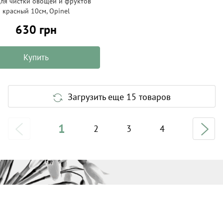
ля чистки овощей и фруктов
красный 10см, Opinel
630 грн
Купить
Загрузить еще 15 товаров
1
2
3
4