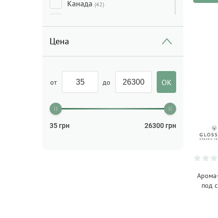
Канада
(42)
Китай
(177)
Латвия
(20)
Цена
Литва
(38)
Нидерланды
(35)
от
до
Польша
(58)
Португалия
(1)
США
(18)
35
грн
26300
грн
Таиланд
(1)
Турция
(6)
Украина
(234)
Арома-
под с
Финляндия
(19)
Франция
(47)