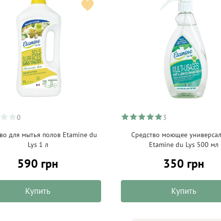
0
3
во для мытья полов Etamine du
Средство моющее универса
Lys 1 л
Etamine du Lys 500 мл
590 грн
350 грн
Купить
Купить