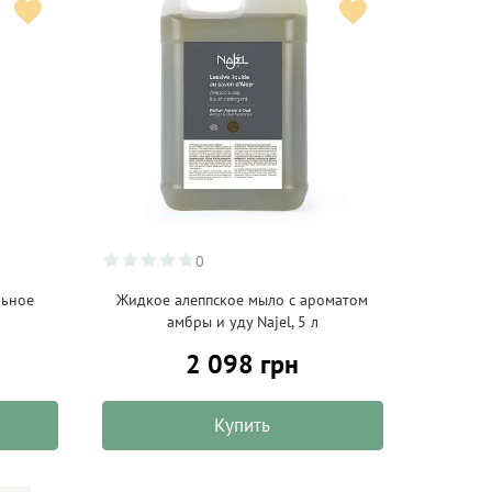
0
льное
Жидкое алеппское мыло с ароматом
амбры и уду Najel, 5 л
2 098 грн
Купить