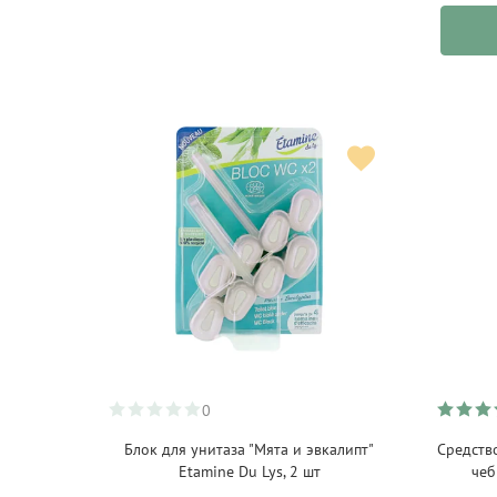
Чехия
(3)
Швейцария
(7)
Швеция
(7)
Япония
(87)
0
Блок для унитаза "Мята и эвкалипт"
Средств
Etamine Du Lys, 2 шт
чеб