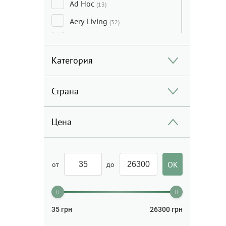
Ad Hoc
(13)
Aery Living
(32)
AlmaWin
(15)
Aquanova
(8)
Категория
Arabia
(20)
Страна
Attitude
(28)
Ben&Anna
(1)
Цена
Bialetti
(11)
Bitossi Home
(7)
Boska
(20)
от
до
Brinjal
(18)
CORPUS
(3)
35
грн
26300
грн
Cristel
(6)