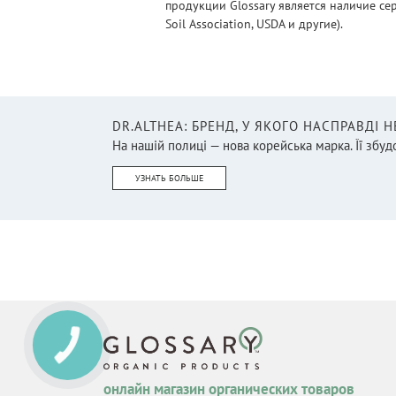
продукции Glossary является наличие се
Mepra
Soil Association, USDA и другие).
(5)
Minois Paris
(1)
MOLODO
(5)
Nuuna
(23)
DR.ALTHEA: БРЕНД, У ЯКОГО НАСПРАВДІ 
На нашій полиці — нова корейська марка. Її збудо
Opinel
(18)
Palm
УЗНАТЬ БОЛЬШЕ
(2)
Pols Potten
(32)
Pulltex
(17)
Purenn
(19)
Riedel
(14)
Sigg
(32)
Smells like spells
(38)
онлайн магазин органических товаров