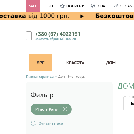
SALE
GEF
НОВИНКИ
О НАС
ORGANI
+380 (67) 4022191
Заказать обратный звонок
SPF
КРАСОТА
ДОМ
Главная страница
Дом | Эко-товары
ДОМ 
Фильтр
Со
По
Minois Paris
Очистить все