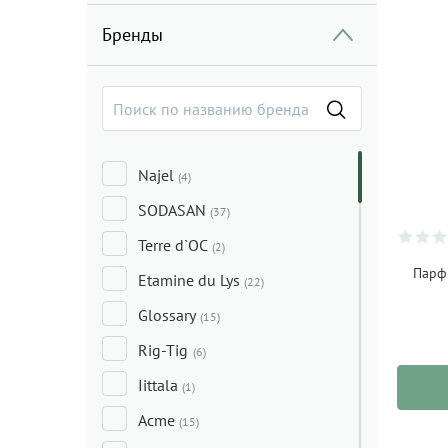
Бренды
Najel
(4)
SODASAN
(37)
Terre d`OC
(2)
Парф
Etamine du Lys
(22)
Glossary
(15)
Rig-Tig
(6)
Іittala
(1)
Acme
(15)