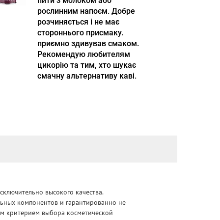
пити з молоком або
рослинним напоєм. Добре
розчиняється і не має
стороннього присмаку.
приємно здивував смаком.
Рекомендую любителям
цикорію та тим, хто шукає
смачну альтернативу каві.
сключительно высокого качества.
альных компонентов и гарантированно не
ным критерием выбора косметической