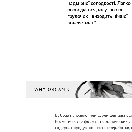
надмірної солодкості. Легко
Have A Rest
(11)
розводиться, не утворює
Huskee
грудочок і виходить ніжної
(6)
консистенції.
If You Care
(11)
INLY
(2)
Kinto
(41)
KIYOI
(6)
Legnoart
(8)
Levitate
(12)
LSA international
WHY ORGANIC
(74)
Maistic
(1)
Mark's
(53)
Выбрав направлением своей деятельности
Maude
(3)
Косметические формулы органических ср
содержат продуктов нефтепереработки, 
Medica+
(1)