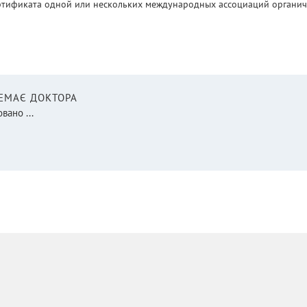
ртификата одной или нескольких международных ассоциаций органическ
НЕМАЄ ДОКТОРА
вано ...