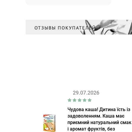
Culti Milano
(51)
DevoHome
(32)
Ecolunes
(14)
ОТЗЫВЫ ПОКУПАТЕЛЕЙ
Eva Trio
(3)
EvaSolo
(30)
Fellow
(15)
Fiskars
(20)
Friendly organic
(22)
Full Circle
(1)
29.07.2026
Goodleks
(38)
grow-some
(3)
Чудова каша! Дитина їсть із
задоволенням. Каша має
Gude
(24)
приємний натуральний смак
Haomy
(9)
і аромат фруктів, без