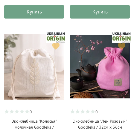
Купить
Купить
0
0
Эко-хлебница "Колосья"
Эко-хлебница "Лён Розовый"
молочная Goodleks /
Goodleks / 32см х 36см