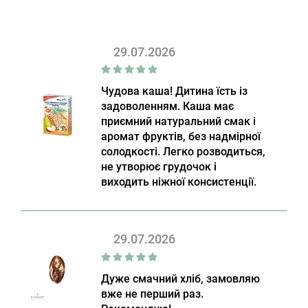
29.07.2026
Чудова каша! Дитина їсть із
задоволенням. Каша має
приємний натуральний смак і
аромат фруктів, без надмірної
солодкості. Легко розводиться,
не утворює грудочок і
виходить ніжної консистенції.
29.07.2026
Дуже смачний хліб, замовляю
вже не перший раз.