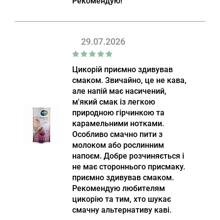
Рекомендую!
29.07.2026
Цикорій приємно здивував
смаком. Звичайно, це не кава,
але напій має насичений,
м'який смак із легкою
природною гірчинкою та
карамельними нотками.
Особливо смачно пити з
молоком або рослинним
напоєм. Добре розчиняється і
не має стороннього присмаку.
приємно здивував смаком.
Рекомендую любителям
цикорію та тим, хто шукає
смачну альтернативу каві.