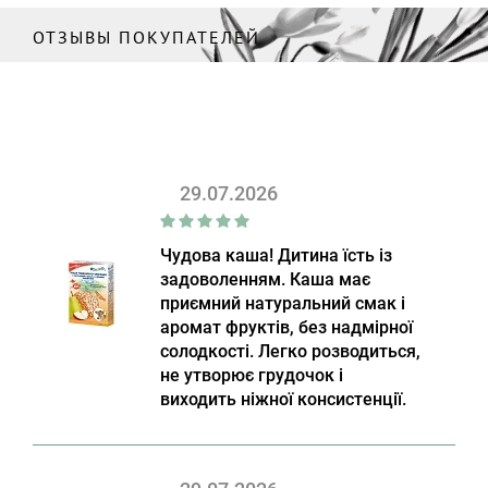
ОТЗЫВЫ ПОКУПАТЕЛЕЙ
29.07.2026
Чудова каша! Дитина їсть із
задоволенням. Каша має
приємний натуральний смак і
аромат фруктів, без надмірної
солодкості. Легко розводиться,
не утворює грудочок і
виходить ніжної консистенції.