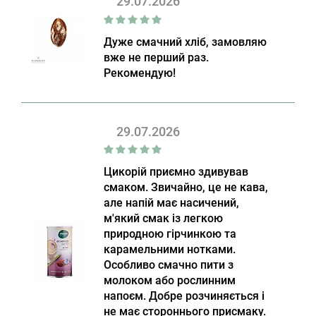
29.07.2026
Дуже смачний хліб, замовляю
вже не перший раз.
Рекомендую!
29.07.2026
Цикорій приємно здивував
смаком. Звичайно, це не кава,
але напій має насичений,
м'який смак із легкою
природною гірчинкою та
карамельними нотками.
Особливо смачно пити з
молоком або рослинним
напоєм. Добре розчиняється і
не має стороннього присмаку.