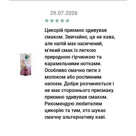
29.07.2026
Цикорій приємно здивував
смаком. Звичайно, це не кава,
але напій має насичений,
м'який смак із легкою
природною гірчинкою та
карамельними нотками.
Особливо смачно пити з
молоком або рослинним
напоєм. Добре розчиняється і
не має стороннього присмаку.
приємно здивував смаком.
Рекомендую любителям
цикорію та тим, хто шукає
смачну альтернативу каві.