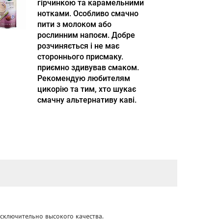
гірчинкою та карамельними
нотками. Особливо смачно
пити з молоком або
рослинним напоєм. Добре
розчиняється і не має
стороннього присмаку.
приємно здивував смаком.
Рекомендую любителям
цикорію та тим, хто шукає
смачну альтернативу каві.
сключительно высокого качества.