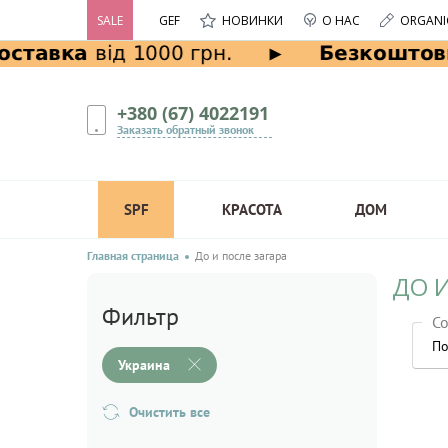
SALE
GEF
НОВИНКИ
О НАС
ORGANI
+380 (67) 4022191
Заказать обратный звонок
SPF
КРАСОТА
ДОМ
Главная страница
До и после загара
ДО И
Фильтр
Со
По
Украина
Очистить все