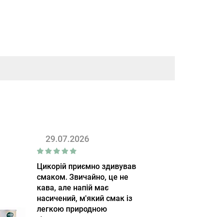
29.07.2026
Цикорій приємно здивував
смаком. Звичайно, це не
кава, але напій має
насичений, м'який смак із
легкою природною