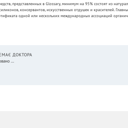
едств, представленных в Glossary, минимум на 95% состоят из натур
силиконов, консервантов, искусственных отдушек и красителей. Глав
ртификата одной или нескольких международных ассоциаций органическ
НЕМАЄ ДОКТОРА
вано ...