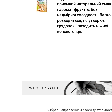
приємний натуральний смак
і аромат фруктів, без
надмірної солодкості. Легко
розводиться, не утворює
грудочок і виходить ніжної
консистенції.
WHY ORGANIC
Выбрав направлением своей деятельности