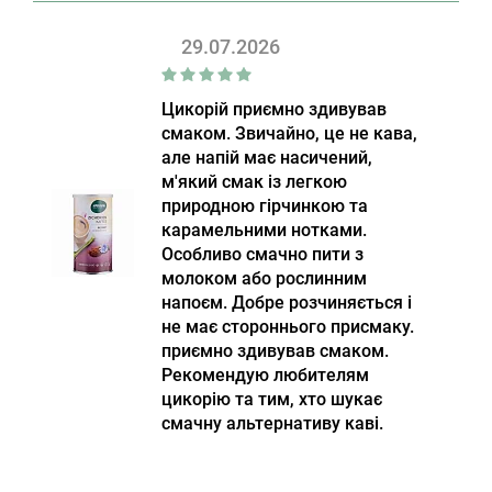
29.07.2026
Цикорій приємно здивував
смаком. Звичайно, це не кава,
але напій має насичений,
м'який смак із легкою
природною гірчинкою та
карамельними нотками.
Особливо смачно пити з
молоком або рослинним
напоєм. Добре розчиняється і
не має стороннього присмаку.
приємно здивував смаком.
Рекомендую любителям
цикорію та тим, хто шукає
смачну альтернативу каві.