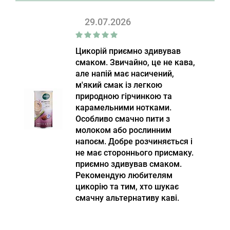
29.07.2026
Цикорій приємно здивував
смаком. Звичайно, це не кава,
але напій має насичений,
м'який смак із легкою
природною гірчинкою та
карамельними нотками.
Особливо смачно пити з
молоком або рослинним
напоєм. Добре розчиняється і
не має стороннього присмаку.
приємно здивував смаком.
Рекомендую любителям
цикорію та тим, хто шукає
смачну альтернативу каві.