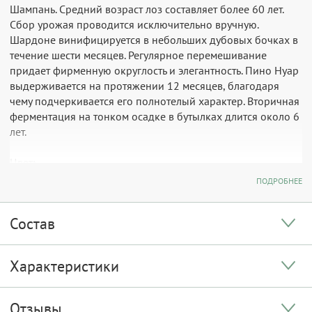
Шампань. Средний возраст лоз составляет более 60 лет.
Сбор урожая проводится исключительно вручную.
Шардоне винифицируется в небольших дубовых бочках в
течение шести месяцев. Регулярное перемешивание
придает фирменную округлость и элегантность. Пино Нуар
выдерживается на протяжении 12 месяцев, благодаря
чему подчеркивается его полнотелый характер. Вторичная
ферментация на тонком осадке в бутылках длится около 6
лет.
Цвет:
Шампанское нежного лососево-розового цвета с мелкими
ПОДРОБНЕЕ
пузырьками, подымающимися со дна бокала и
образующими воздушный мусс.
Состав
Вкус:
Шампанское демонстрирует изысканный, многогранный
Характеристики
вкус с бесшовной текстурой, элегантными фруктово-
минеральными нотами и долгим, соблазнительным
послевкусием.
Отзывы