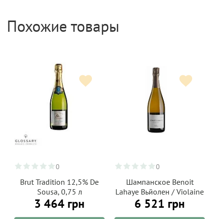
свою очередь уменьшает урожайность, однако
увеличивает концентрацию вин.
Похожие товары
0
0
Brut Tradition 12,5% De
Шампанское Benoit
Sousa, 0,75 л
Lahaye Вьйолен / Violaine
3 464 грн
6 521 грн
белое нон-дозаж 0,75 л