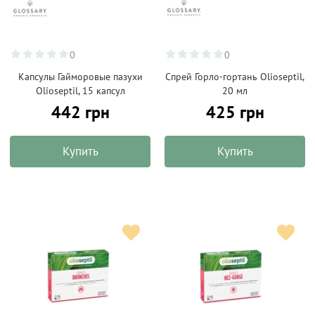
0
0
Капсулы Гайморовые пазухи
Спрей Горло-гортань Olioseptil,
Olioseptil, 15 капсул
20 мл
442 грн
425 грн
Купить
Купить