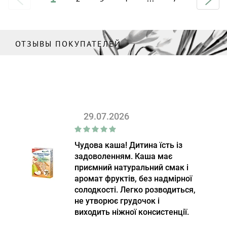
ОТЗЫВЫ ПОКУПАТЕЛЕЙ
29.07.2026
Чудова каша! Дитина їсть із
задоволенням. Каша має
приємний натуральний смак і
аромат фруктів, без надмірної
солодкості. Легко розводиться,
не утворює грудочок і
виходить ніжної консистенції.