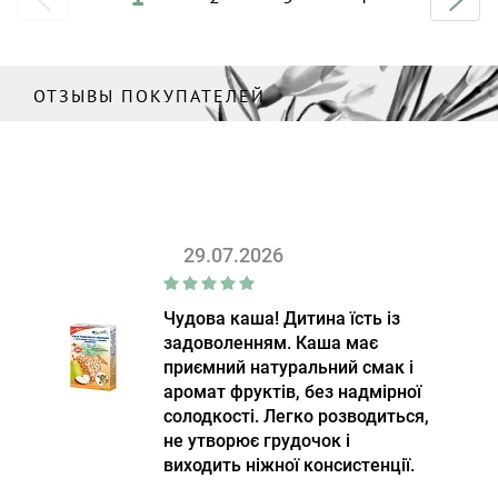
ОТЗЫВЫ ПОКУПАТЕЛЕЙ
29.07.2026
Чудова каша! Дитина їсть із
задоволенням. Каша має
приємний натуральний смак і
аромат фруктів, без надмірної
солодкості. Легко розводиться,
не утворює грудочок і
виходить ніжної консистенції.