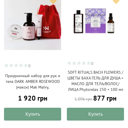
0
0
SOFT RITUALS BACH FLOWERS /
Праздничный набор для рук и
ЦВЕТЫ БАХА ГЕЛЬ ДЛЯ ДУША +
тела DARK AMBER ROSEWOOD
МАСЛО ДЛЯ ТЕЛА/ВОЛОС/
(макси) Mak Malvy,
ЛИЦА Phytorelax 250 + 100 мл
1 920 грн
877 грн
1 096 грн
Купить
Купить