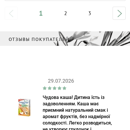
1
2
3
ОТЗЫВЫ ПОКУПАТЕЛЕЙ
29.07.2026
Чудова каша! Дитина їсть із
задоволенням. Каша має
приємний натуральний смак і
аромат фруктів, без надмірної
солодкості. Легко розводиться,
не утворює грудочок і