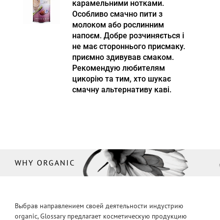
карамельними нотками.
Особливо смачно пити з
молоком або рослинним
напоєм. Добре розчиняється і
не має стороннього присмаку.
приємно здивував смаком.
Рекомендую любителям
цикорію та тим, хто шукає
смачну альтернативу каві.
WHY ORGANIC
Выбрав направлением своей деятельности индустрию
organic, Glossary предлагает косметическую продукцию