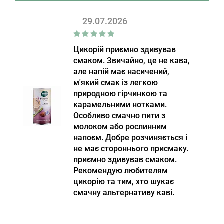
29.07.2026
Цикорій приємно здивував
смаком. Звичайно, це не кава,
але напій має насичений,
м'який смак із легкою
природною гірчинкою та
карамельними нотками.
Особливо смачно пити з
молоком або рослинним
напоєм. Добре розчиняється і
не має стороннього присмаку.
приємно здивував смаком.
Рекомендую любителям
цикорію та тим, хто шукає
смачну альтернативу каві.