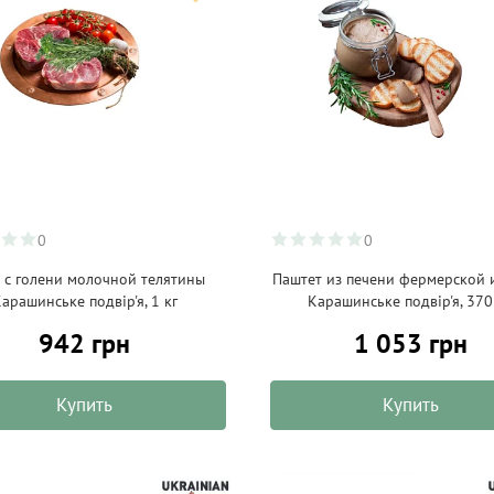
0
0
 с голени молочной телятины
Паштет из печени фермерской
арашинське подвір'я, 1 кг
Карашинське подвір'я, 370
942 грн
1 053 грн
Купить
Купить