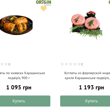
0
0
еты по-киевски Карашинське
Котлеты из фермерской инде
подвір'я, 900 г
кроля Карашинське подвір'я,
1 095 грн
1 193 грн
Купить
Купить