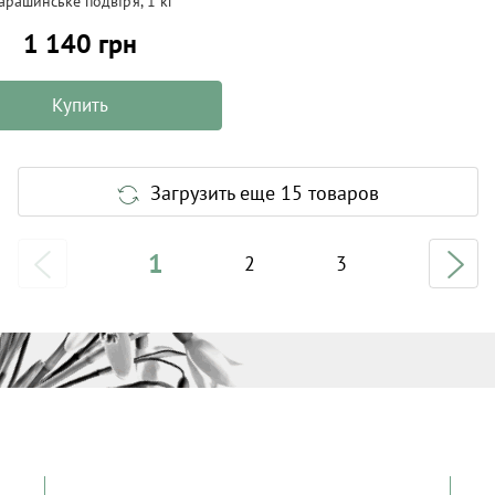
арашинське подвір'я, 1 кг
1 140 грн
Купить
Загрузить еще 15 товаров
1
2
3