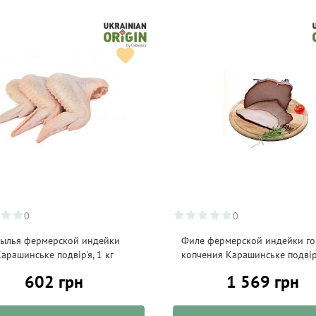
0
0
ылья фермерской индейки
Филе фермерской индейки го
арашинське подвір'я, 1 кг
копчения Карашинське подвір'
602 грн
1 569 грн