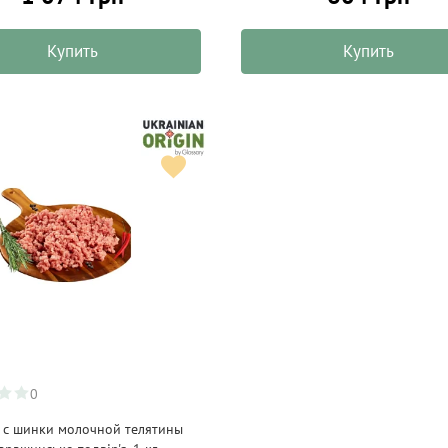
Купить
Купить
0
с шинки молочной телятины