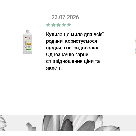
23.07.2026
Купила це мило для всієї
родини, користуємося
щодня, і всі задоволені.
Однозначно гарне
співвідношення ціни та
якості.