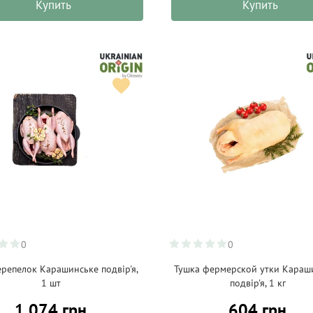
Купить
Купить
0
0
ерепелок Карашинське подвір'я,
Тушка фермерской утки Караш
1 шт
подвір'я, 1 кг
1 074 грн
604 грн