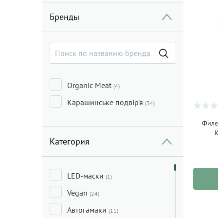
Бренды
Organic Meat
(4)
Карашинське подвір'я
(34)
Филе
К
Категория
LED-маски
(1)
Vegan
(24)
Автогамаки
(11)