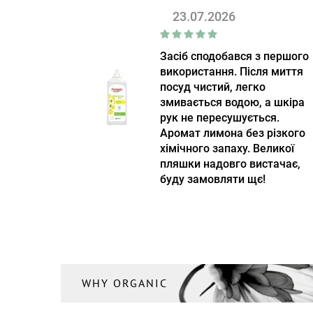
Женское здоровье
(7)
23.07.2026
Жидкая подводка
(3)
Заварники для чая
(10)
Засіб сподобався з першого
використання. Після миття
Закуски
(4)
посуд чистий, легко
Здоровье мочевыводящих
змивається водою, а шкіра
путей и почек
(1)
рук не пересушується.
Аромат лимона без різкого
Зубные пасты/Зубные
хімічного запаху. Великої
щетки/Гигиена рта
(124)
пляшки надовго вистачає,
Игристое вино
(10)
буду замовляти щє!
Игрушки
(56)
Иммунная система
(5)
Историко-политическая
(1)
Историческая проза
(1)
WHY ORGANIC
Какао
(4)