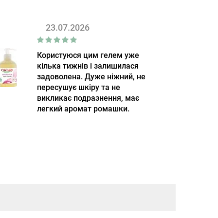
23.07.2026
Користуюся цим гелем уже
кілька тижнів і залишилася
задоволена. Дуже ніжний, не
пересушує шкіру та не
викликає подразнення, має
легкий аромат ромашки.