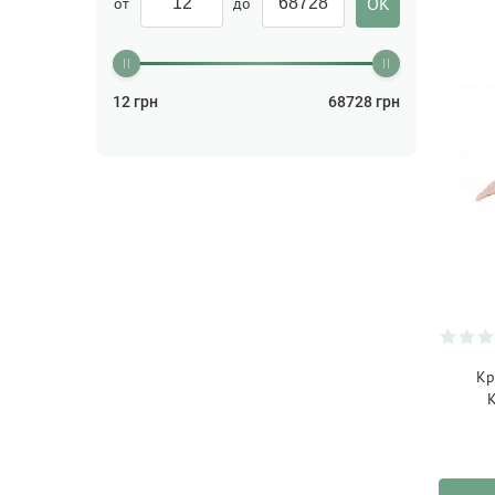
от
до
БАДы
(154)
Бальзам для волос
(2)
Бальзам для губ
(26)
12
грн
68728
грн
Бальзам для тела
(3)
Бальзам лечебный
(1)
Бальзам после бритья
(2)
Бизнес
(5)
Блокноты
(26)
Бокалы
(84)
Бритва
(2)
Кр
Бутылки для напитков
(14)
К
Ваза
(51)
Валики
(4)