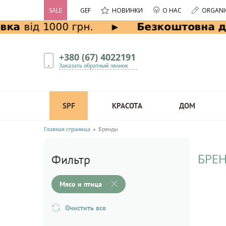
SALE
GEF
НОВИНКИ
О НАС
ORGANI
+380 (67) 4022191
Заказать обратный звонок
SPF
КРАСОТА
ДОМ
Главная страница
Бренды
БРЕ
Фильтр
Мясо и птица
Очистить все