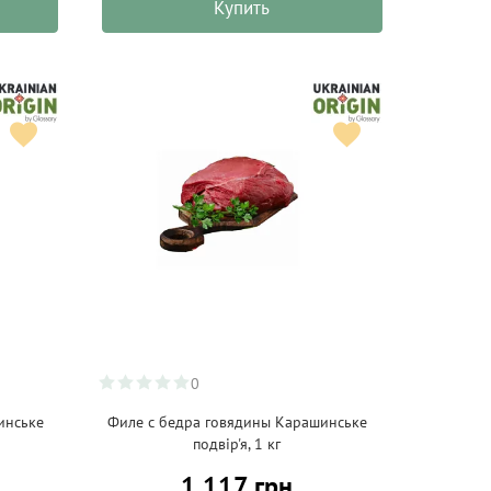
Купить
0
инське
Филе с бедра говядины Карашинське
подвір'я, 1 кг
1 117 грн