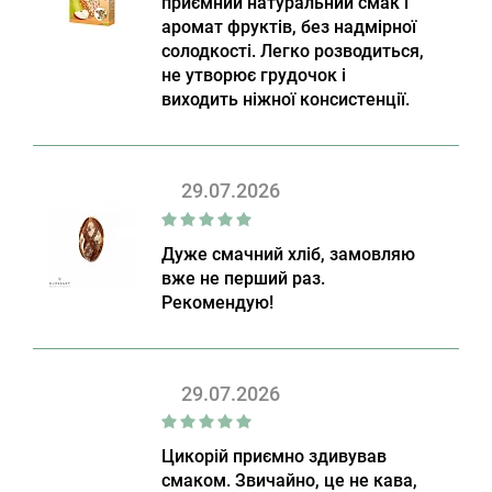
приємний натуральний смак і
аромат фруктів, без надмірної
солодкості. Легко розводиться,
не утворює грудочок і
виходить ніжної консистенції.
29.07.2026
Дуже смачний хліб, замовляю
вже не перший раз.
Рекомендую!
29.07.2026
Цикорій приємно здивував
смаком. Звичайно, це не кава,