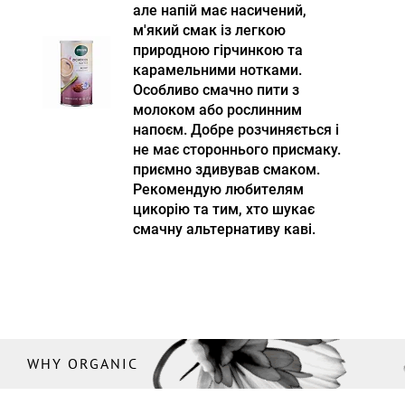
але напій має насичений,
м'який смак із легкою
природною гірчинкою та
карамельними нотками.
Особливо смачно пити з
молоком або рослинним
напоєм. Добре розчиняється і
не має стороннього присмаку.
приємно здивував смаком.
Рекомендую любителям
цикорію та тим, хто шукає
смачну альтернативу каві.
WHY ORGANIC