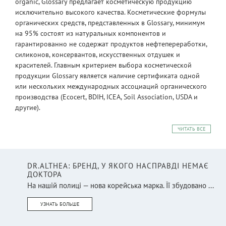
organic, Glossary предлагает косметическую продукцию
исключительно высокого качества. Косметические формулы
органических средств, представленных в Glossary, минимум
на 95% состоят из натуральных компонентов и
гарантированно не содержат продуктов нефтепереработки,
силиконов, консервантов, искусственных отдушек и
красителей. Главным критерием выбора косметической
продукции Glossary является наличие сертификата одной
или нескольких международных ассоциаций органического
производства (Ecocert, BDIH, ICEA, Soil Association, USDA и
другие).
ЧИТАТЬ ВСЕ
DR.ALTHEA: БРЕНД, У ЯКОГО НАСПРАВДІ НЕМАЄ
ДОКТОРА
На нашій полиці — нова корейська марка. Її збудовано ...
УЗНАТЬ БОЛЬШЕ