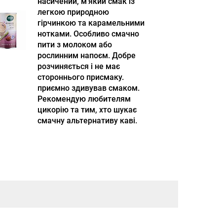
насичений, м'який смак із
легкою природною
гірчинкою та карамельними
нотками. Особливо смачно
пити з молоком або
рослинним напоєм. Добре
розчиняється і не має
стороннього присмаку.
приємно здивував смаком.
Рекомендую любителям
цикорію та тим, хто шукає
смачну альтернативу каві.