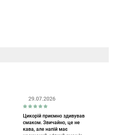
29.07.2026
Цикорій приємно здивував
смаком. Звичайно, це не
кава, але напій має