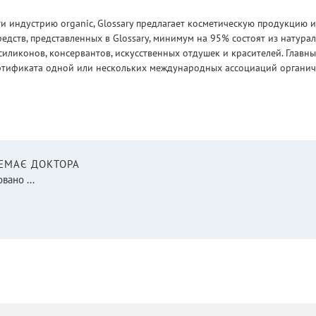
 индустрию organic, Glossary предлагает косметическую продукцию и
едств, представленных в Glossary, минимум на 95% состоят из натур
силиконов, консервантов, искусственных отдушек и красителей. Глав
ртификата одной или нескольких международных ассоциаций органическ
НЕМАЄ ДОКТОРА
вано ...