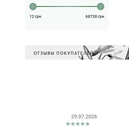
Бальзам для волос
(2)
Бальзам для губ
(26)
12
грн
68728
грн
Бальзам для тела
(3)
Бальзам лечебный
(1)
Бальзам после бритья
(2)
Бизнес
ОТЗЫВЫ ПОКУПАТЕЛЕЙ
(5)
Блокноты
(26)
Бокалы
(84)
Бритва
(2)
Бутылки для напитков
(14)
Ваза
(51)
Валики
(4)
29.07.2026
Ватная продукция и
салфетки
(23)