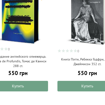
0
0
дание английского опиежерца.
Книга Пэгги, Ребекка Годфри,
ia de Profundis, Томас де Квинси
Джеймисон 352 ст.
288 ст.
550 грн
550 грн
Купить
Купить