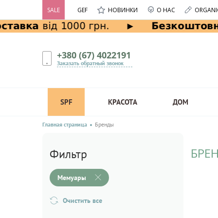
SALE
GEF
НОВИНКИ
О НАС
ORGANI
+380 (67) 4022191
Заказать обратный звонок
SPF
КРАСОТА
ДОМ
Главная страница
Бренды
БРЕ
Фильтр
Мемуары
Очистить все