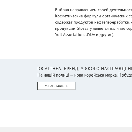
Тампоны
(46)
Выбрав направлением своей деятельности
Глина органическая
(7)
Косметические формулы органических ср
Горілка
содержат продуктов нефтепереработки, 
(4)
продукции Glossary является наличие се
Гранола/Мюсли/Кранчи
(23)
Soil Association, USDA и другие).
Графины / караффи /
декантеры
(22)
Грили и принадлежности
(3)
DR.ALTHEA: БРЕНД, У ЯКОГО НАСПРАВДІ 
Дарсонваль и насадки
(4)
На нашій полиці — нова корейська марка. Її збудо
Дезодорант
(47)
УЗНАТЬ БОЛЬШЕ
Декор
(16)
Дети
(15)
Детоксикация и очищение
(1)
Детская литература
(22)