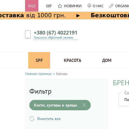
SALE
GEF
НОВИНКИ
О НАС
ORGANI
+380 (67) 4022191
Заказать обратный звонок
SPF
КРАСОТА
ДОМ
Главная страница
Бренды
БРЕН
Фильтр
Со
По
Кости, суставы и хрящи
Очистить все