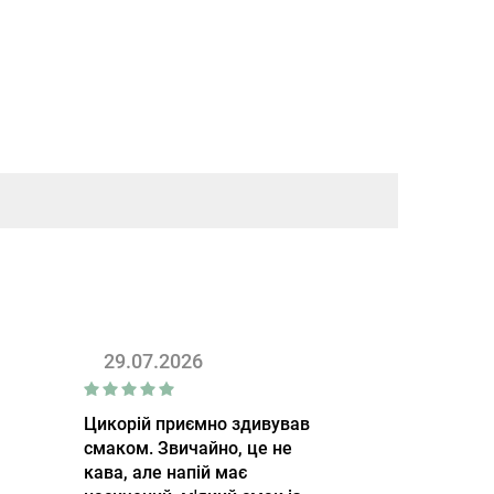
29.07.2026
Цикорій приємно здивував
смаком. Звичайно, це не
кава, але напій має