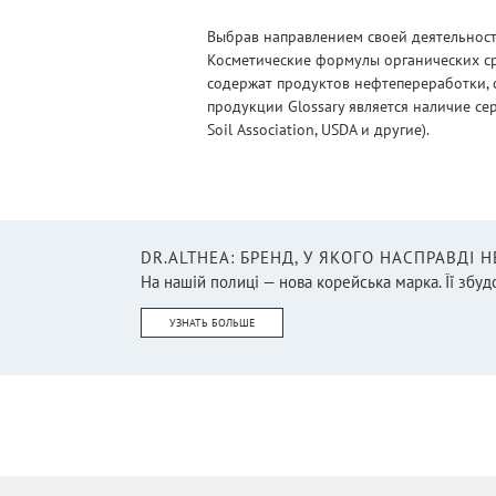
Тампоны
(46)
Выбрав направлением своей деятельности
Глина органическая
(7)
Косметические формулы органических ср
Горілка
содержат продуктов нефтепереработки, 
(4)
продукции Glossary является наличие се
Гранола/Мюсли/Кранчи
(23)
Soil Association, USDA и другие).
Графины / караффи /
декантеры
(22)
Грили и принадлежности
(3)
DR.ALTHEA: БРЕНД, У ЯКОГО НАСПРАВДІ 
Дарсонваль и насадки
(4)
На нашій полиці — нова корейська марка. Її збудо
Дезодорант
(47)
УЗНАТЬ БОЛЬШЕ
Декор
(16)
Дети
(15)
Детоксикация и очищение
(1)
Детская литература
(22)