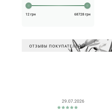
Бальзам для волос
(2)
Бальзам для губ
(26)
12
грн
68728
грн
Бальзам для тела
(3)
Бальзам лечебный
(1)
Бальзам после бритья
(2)
Бизнес
ОТЗЫВЫ ПОКУПАТЕЛЕЙ
(5)
Блокноты
(26)
Бокалы
(84)
Бритва
(2)
Бутылки для напитков
(14)
Ваза
(51)
Валики
(4)
29.07.2026
Ватная продукция и
салфетки
(23)