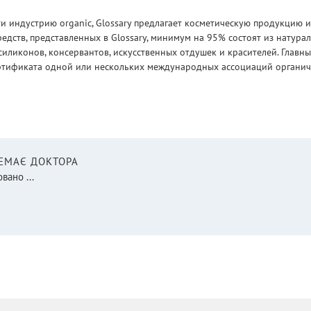
 индустрию organic, Glossary предлагает косметическую продукцию и
едств, представленных в Glossary, минимум на 95% состоят из натур
силиконов, консервантов, искусственных отдушек и красителей. Глав
ртификата одной или нескольких международных ассоциаций органическ
НЕМАЄ ДОКТОРА
вано ...