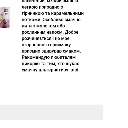
насичений, м'який смак із
легкою природною
гірчинкою та карамельними
нотками. Особливо смачно
пити з молоком або
рослинним напоєм. Добре
розчиняється і не має
стороннього присмаку.
приємно здивував смаком.
Рекомендую любителям
цикорію та тим, хто шукає
смачну альтернативу каві.