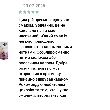
29.07.2026
Цикорій приємно здивував
смаком. Звичайно, це не
кава, але напій має
насичений, м'який смак із
легкою природною
гірчинкою та карамельними
нотками. Особливо смачно
пити з молоком або
рослинним напоєм. Добре
розчиняється і не має
стороннього присмаку.
приємно здивував смаком.
Рекомендую любителям
цикорію та тим, хто шукає
смачну альтернативу каві.