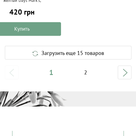
желтый Days Mark's,
420 грн
Купить
Загрузить еще 15 товаров
1
2