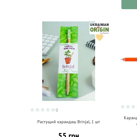
Ватная продукция и
салфетки
(23)
Вибраторы/массажеры
(30)
Вино
(56)
Витамин Д
(1)
Вода
(18)
Волосы, кожа и ногти
(2)
Воспитание
(4)
Выравниватель волос
(4)
Гаджеты
(2)
Гамаки и тенты
(11)
0
Гель
Каран
(10)
Растущий карандаш Brinjal, 1 шт
Гель для душа/Крем для
душа
55 грн
(79)