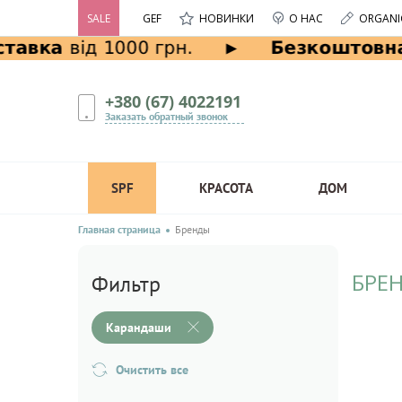
SALE
GEF
НОВИНКИ
О НАС
ORGANI
+380 (67) 4022191
Заказать обратный звонок
SPF
КРАСОТА
ДОМ
Главная страница
Бренды
БРЕ
Фильтр
Карандаши
Очистить все