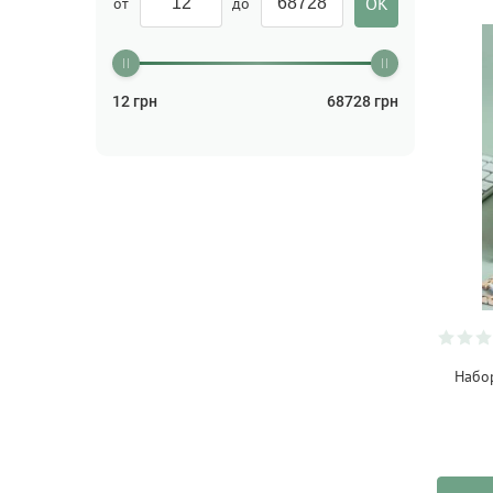
от
до
БАДы
(154)
Бальзам для волос
(2)
Бальзам для губ
(26)
12
грн
68728
грн
Бальзам для тела
(3)
Бальзам лечебный
(1)
Бальзам после бритья
(2)
Бизнес
(5)
Блокноты
(26)
Бокалы
(84)
Бритва
(2)
Набо
Бутылки для напитков
(14)
Ваза
(51)
Валики
(4)