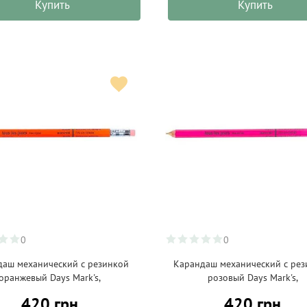
Купить
Купить
0
0
даш механический с резинкой
Карандаш механический с ре
оранжевый Days Mark's,
розовый Days Mark's,
420 грн
420 грн