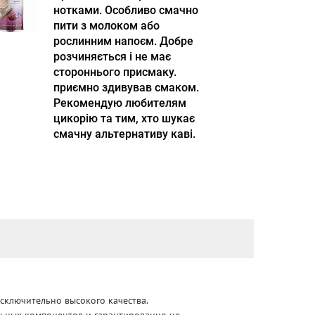
нотками. Особливо смачно
пити з молоком або
рослинним напоєм. Добре
розчиняється і не має
стороннього присмаку.
приємно здивував смаком.
Рекомендую любителям
цикорію та тим, хто шукає
смачну альтернативу каві.
сключительно высокого качества.