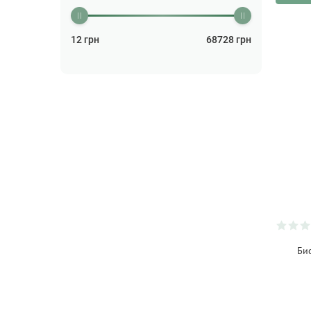
Бальзам для волос
(2)
Бальзам для губ
(26)
12
грн
68728
грн
Бальзам для тела
(3)
Бальзам лечебный
(1)
Бальзам после бритья
(2)
Бизнес
(5)
Блокноты
(26)
Бокалы
(84)
Бритва
(2)
Бутылки для напитков
(14)
Ваза
(51)
Би
Валики
(4)
Ватная продукция и
салфетки
(23)