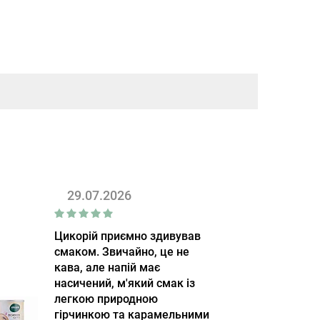
29.07.2026
Цикорій приємно здивував
смаком. Звичайно, це не
кава, але напій має
насичений, м'який смак із
легкою природною
гірчинкою та карамельними