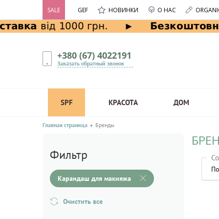
SALE
GEF
НОВИНКИ
О НАС
ORGANI
+380 (67) 4022191
Заказать обратный звонок
SPF
КРАСОТА
ДОМ
Главная страница
Бренды
БРЕ
Фильтр
Со
По
Карандаш для макияжа
Очистить все