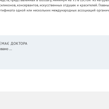
едств, представленных в Glossary, минимум на 95% состоят из натур
силиконов, консервантов, искусственных отдушек и красителей. Глав
ртификата одной или нескольких международных ассоциаций органическ
НЕМАЄ ДОКТОРА
вано ...