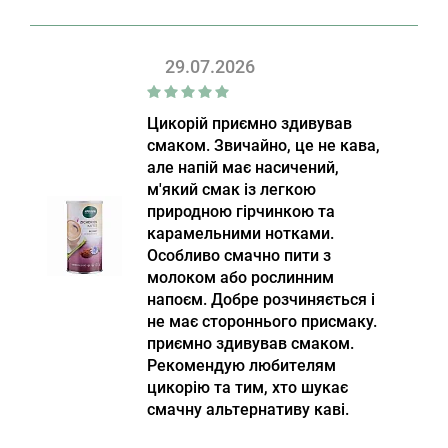
29.07.2026
Цикорій приємно здивував
смаком. Звичайно, це не кава,
але напій має насичений,
м'який смак із легкою
природною гірчинкою та
карамельними нотками.
Особливо смачно пити з
молоком або рослинним
напоєм. Добре розчиняється і
не має стороннього присмаку.
приємно здивував смаком.
Рекомендую любителям
цикорію та тим, хто шукає
смачну альтернативу каві.