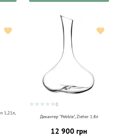
0
n 1,21л,
Декантер "Pebble", Zieher 1.8л
12 900 грн