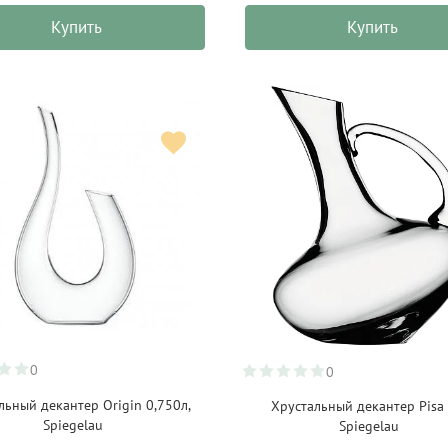
Купить
Купить
0
0
льный декантер Origin 0,750л,
Хрустальный декантер Pisa 
Spiegelau
Spiegelau