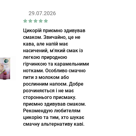
29.07.2026
Цикорій приємно здивував
смаком. Звичайно, це не
кава, але напій має
насичений, м'який смак із
легкою природною
гірчинкою та карамельними
нотками. Особливо смачно
пити з молоком або
рослинним напоєм. Добре
розчиняється і не має
стороннього присмаку.
приємно здивував смаком.
Рекомендую любителям
цикорію та тим, хто шукає
смачну альтернативу каві.