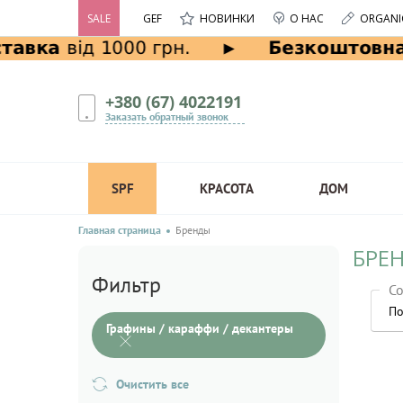
SALE
GEF
НОВИНКИ
О НАС
ORGANI
+380 (67) 4022191
Заказать обратный звонок
SPF
КРАСОТА
ДОМ
Главная страница
Бренды
БРЕН
Фильтр
Со
По
Графины / караффи / декантеры
Очистить все