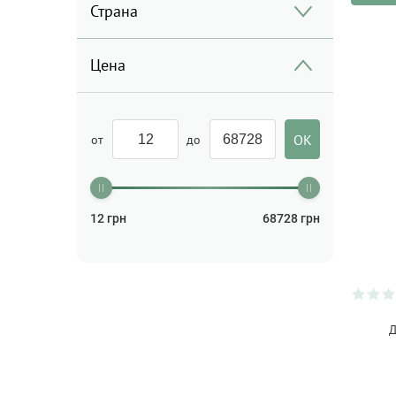
Антибактериальное
Страна
средство
(4)
Арбуз
(2)
Цена
Ароматы для дома
(117)
Аспиратор
(4)
от
до
БАДы
(154)
Бальзам для волос
(2)
Бальзам для губ
(26)
12
грн
68728
грн
Бальзам для тела
(3)
Бальзам лечебный
(1)
Бальзам после бритья
(2)
Бизнес
Д
(5)
Блокноты
(26)
Бокалы
(84)