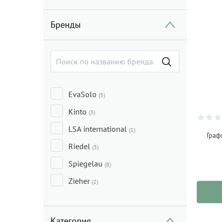
Бренды
EvaSolo
(5)
Kinto
(3)
LSA international
(1)
Граф
Riedel
(3)
Spiegelau
(8)
Zieher
(2)
Категория