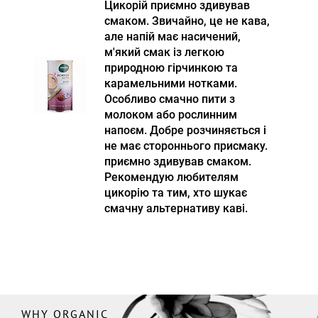
Цикорій приємно здивував
смаком. Звичайно, це не кава,
але напій має насичений,
м'який смак із легкою
природною гірчинкою та
карамельними нотками.
Особливо смачно пити з
молоком або рослинним
напоєм. Добре розчиняється і
не має стороннього присмаку.
приємно здивував смаком.
Рекомендую любителям
цикорію та тим, хто шукає
смачну альтернативу каві.
WHY ORGANIC