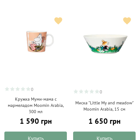
0
0
Кружка Муми-мама с
Миска "Little My and meadow"
мармеладом Moomin Arabia,
Moomin Arabia, 15 см
300 мл
1 590 грн
1 650 грн
Купить
Купить