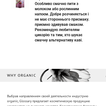
Особливо смачно пити з
молоком або рослинним
напоєм. Добре розчиняється і
не має стороннього присмаку.
приємно здивував смаком.
Рекомендую любителям
цикорію та тим, хто шукає
смачну альтернативу каві.
WHY ORGANIC
Выбрав направлением своей деятельности индустрию
organic, Glossary предлагает косметическую продукцию
исключительно высокого качества. Косметические формулы