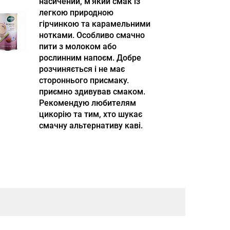
насичений, м'який смак із
легкою природною
гірчинкою та карамельними
нотками. Особливо смачно
пити з молоком або
рослинним напоєм. Добре
розчиняється і не має
стороннього присмаку.
приємно здивував смаком.
Рекомендую любителям
цикорію та тим, хто шукає
смачну альтернативу каві.