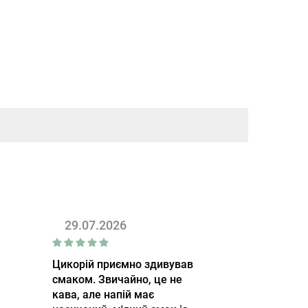
29.07.2026
Цикорій приємно здивував
смаком. Звичайно, це не
кава, але напій має