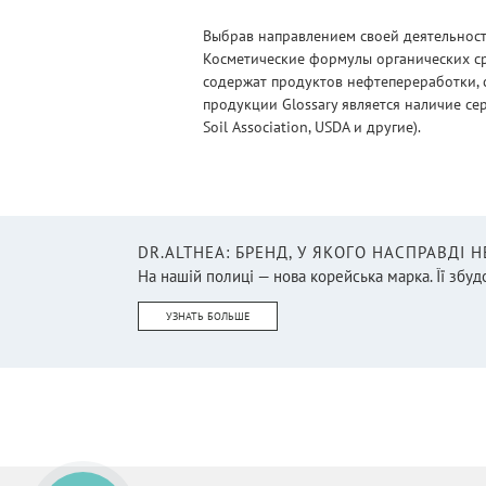
Тампоны
(46)
Выбрав направлением своей деятельности
Глина органическая
(7)
Косметические формулы органических ср
Горілка
содержат продуктов нефтепереработки, 
(4)
продукции Glossary является наличие се
Гранола/Мюсли/Кранчи
(23)
Soil Association, USDA и другие).
Графины / караффи /
декантеры
(22)
Грили и принадлежности
(3)
DR.ALTHEA: БРЕНД, У ЯКОГО НАСПРАВДІ 
Дарсонваль и насадки
(4)
На нашій полиці — нова корейська марка. Її збудо
Дезодорант
(47)
УЗНАТЬ БОЛЬШЕ
Декор
(16)
Дети
(15)
Детоксикация и очищение
(1)
Детская литература
(22)