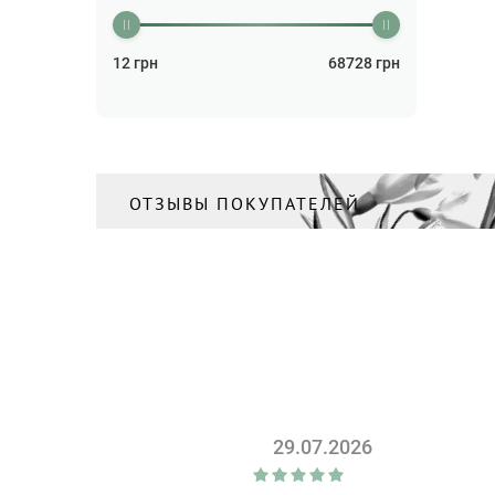
Бальзам для волос
(2)
Бальзам для губ
(26)
12
грн
68728
грн
Бальзам для тела
(3)
Бальзам лечебный
(1)
Бальзам после бритья
(2)
Бизнес
ОТЗЫВЫ ПОКУПАТЕЛЕЙ
(5)
Блокноты
(26)
Бокалы
(84)
Бритва
(2)
Бутылки для напитков
(14)
Ваза
(51)
Валики
(4)
29.07.2026
Ватная продукция и
салфетки
(23)