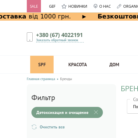
SALE
GEF
НОВИНКИ
О НАС
ORGANI
+380 (67) 4022191
Заказать обратный звонок
SPF
КРАСОТА
ДОМ
Главная страница
Бренды
БРЕ
Фильтр
Со
По
Детоксикация и очищение
Очистить все