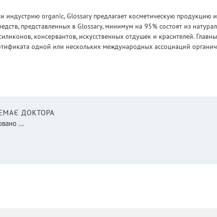
 индустрию organic, Glossary предлагает косметическую продукцию и
едств, представленных в Glossary, минимум на 95% состоят из натур
силиконов, консервантов, искусственных отдушек и красителей. Глав
ртификата одной или нескольких международных ассоциаций органическ
НЕМАЄ ДОКТОРА
вано ...