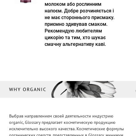
молоком або рослинним
напоєм. Добре розчиняється і
не має стороннього присмаку.
приємно здивував смаком.
Рекомендую любителям
цикорію та тим, хто шукає
смачну альтернативу каві.
WHY ORGANIC
Выбрав направлением своей деятельности индустрию
organic, Glossary предлагает косметическую продукцию
исключительно высокого качества. Косметические формулы
органических средств, представленных в Glossary, минимум