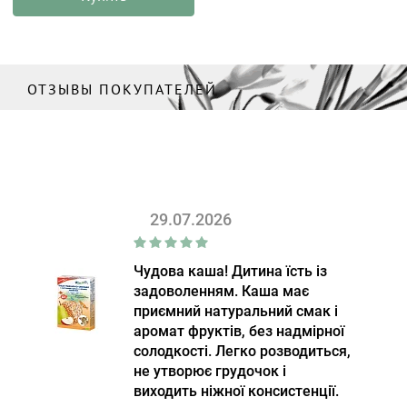
ОТЗЫВЫ ПОКУПАТЕЛЕЙ
29.07.2026
Чудова каша! Дитина їсть із
задоволенням. Каша має
приємний натуральний смак і
аромат фруктів, без надмірної
солодкості. Легко розводиться,
не утворює грудочок і
виходить ніжної консистенції.