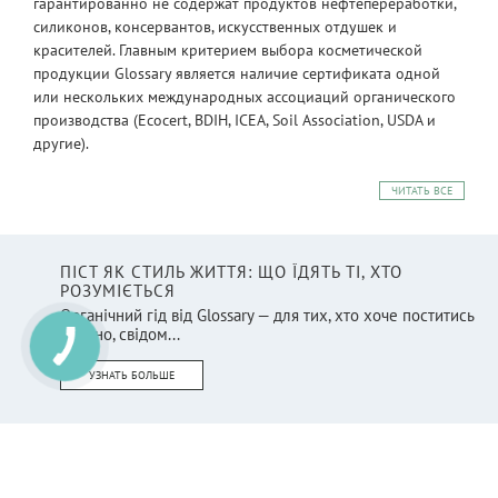
гарантированно не содержат продуктов нефтепереработки,
силиконов, консервантов, искусственных отдушек и
красителей. Главным критерием выбора косметической
продукции Glossary является наличие сертификата одной
или нескольких международных ассоциаций органического
производства (Ecocert, BDIH, ICEA, Soil Association, USDA и
другие).
ЧИТАТЬ ВСЕ
ПІСТ ЯК СТИЛЬ ЖИТТЯ: ЩО ЇДЯТЬ ТІ, ХТО
РОЗУМІЄТЬСЯ
Органічний гід від Glossary — для тих, хто хоче поститись
смачно, свідом...
УЗНАТЬ БОЛЬШЕ