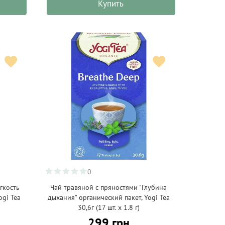
Купить
0
гкость
Чай травяной с пряностями "Глубина
ogi Tea
дыхания" органический пакет, Yogi Tea
30,6г (17 шт. х 1.8 г)
299 грн