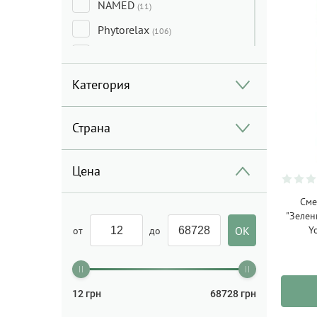
NAMED
(11)
Phytorelax
(106)
SANTE
(145)
SODASAN
(51)
Категория
Madara
(1)
Страна
Numi
(8)
Terre d`OC
(2)
Цена
Etamine du Lys
(22)
Сме
Glossary
(30)
"Зелен
Rig-Tig
(6)
Yo
от
до
Іittala
(1)
Rennersistas
(1)
12
грн
68728
грн
Staritsky&Levitsky
(1)