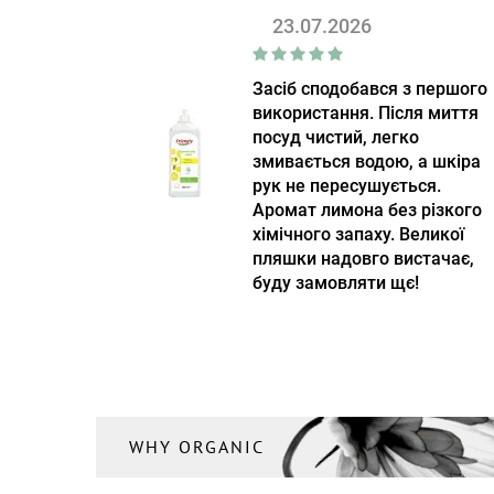
Coteaux Nantais
(9)
23.07.2026
Cottons
(1)
Crich
(5)
Засіб сподобався з першого
використання. Після миття
Cristel
(5)
посуд чистий, легко
Culinat
змивається водою, а шкіра
(10)
рук не пересушується.
Culti Milano
(51)
Аромат лимона без різкого
хімічного запаху. Великої
D'Arenberg
(1)
пляшки надовго вистачає,
De Hobbit
(2)
буду замовляти щє!
De Sousa
(4)
DeLaMark
(1)
Delicius
(9)
Designs for Health
(1)
WHY ORGANIC
DevoHome
(37)