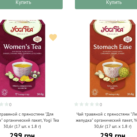
Купить
Купить
0
0
травяной с пряностями "Для
Чай травяной с пряностями "Ле
 органический пакет, Yogi Tea
желудка" органический пакет, Y
30,6г (17 шт. х 1.8 г)
30,6г (17 шт. х 1.8 г)
299 грн
299 грн