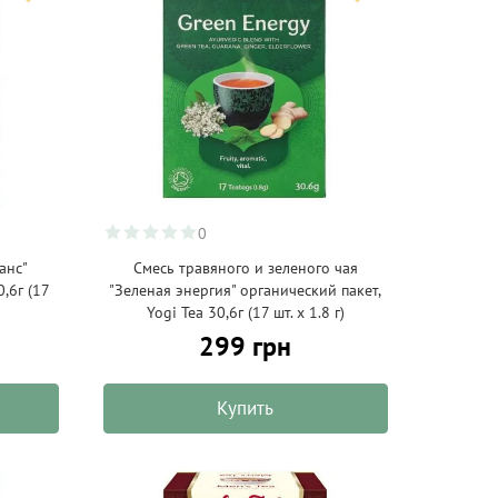
0
анс"
Смесь травяного и зеленого чая
0,6г (17
"Зеленая энергия" органический пакет,
Yogi Tea 30,6г (17 шт. х 1.8 г)
299 грн
Купить