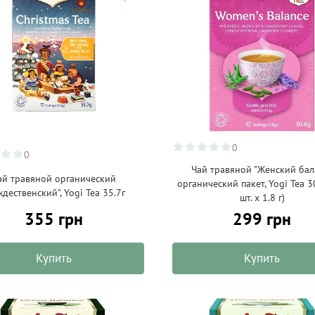
0
0
Чай травяной "Женский бал
ай травяной органический
органический пакет, Yogi Tea 3
ждественский", Yogi Tea 35.7г
шт. х 1.8 г)
355 грн
299 грн
Купить
Купить