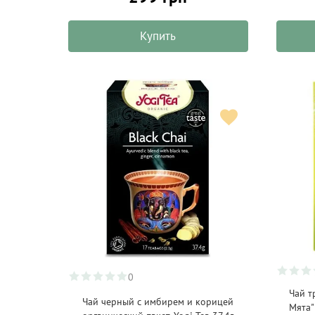
BioBlo
(5)
Купить
Biodelizie
(1)
Biofrutto
(3)
BioPlanete
(11)
Bitossi Home
(7)
Bob's Red Mill
(15)
Bodhi
(8)
Boska
(20)
Bovetti
(18)
Bremond Fils
(5)
Brinjal
(18)
0
Buccotherm
(6)
Чай т
Чай черный с имбирем и корицей
Мята"