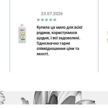
23.07.2026
Купила це мило для всієї
родини, користуємося
щодня, і всі задоволені.
Однозначно гарне
співвідношення ціни та
якості.