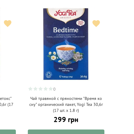
0
етокс"
Чай травяной с пряностями "Время ко
0,6г (17
сну" органический пакет, Yogi Tea 30,6г
(17 шт. х 1.8 г)
299 грн