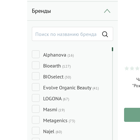
Бренды
Alphanova
(16)
Bioearth
(127)
BIOselect
(30)
Ч
"Ро
Evolve Organic Beauty
(41)
LOGONA
(67)
Masmi
(19)
Metagenics
(73)
Najel
(60)