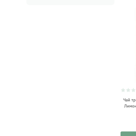
Acao
(2)
Acme
(15)
Ad Hoc
(13)
Aery Living
(32)
Aiya
(5)
Allos
(13)
AlmaWin
(15)
Amandis Sas
(1)
ANETO NATURAL
(4)
Antersdorfer
Чай т
(24)
Лимон
Aquanova
(36)
Arabia
(20)
Attitude
(63)