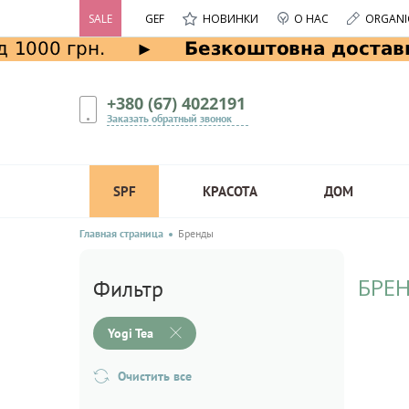
SALE
GEF
НОВИНКИ
О НАС
ORGANI
+380 (67) 4022191
Заказать обратный звонок
SPF
КРАСОТА
ДОМ
Главная страница
Бренды
БРЕН
Фильтр
Yogi Tea
Очистить все