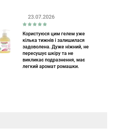
23.07.2026
Користуюся цим гелем уже
кілька тижнів і залишилася
задоволена. Дуже ніжний, не
пересушує шкіру та не
викликає подразнення, має
легкий аромат ромашки.