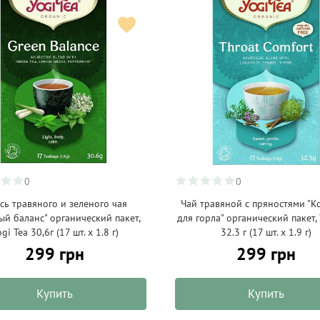
0
0
сь травяного и зеленого чая
Чай травяной с пряностями "
ый баланс" органический пакет,
для горла" органический пакет, 
gi Tea 30,6г (17 шт. х 1.8 г)
32.3 г (17 шт. х 1.9 г)
299 грн
299 грн
Купить
Купить