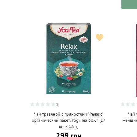
Azimut
(4)
BabyBio
(4)
Bakehouse
(17)
Ben&Anna
(33)
Benoit Lahaye
(1)
Benromach
(1)
Better Than Foods
(3)
Beutelsbacher
(19)
Beyond Meat
(6)
Bialetti
(11)
0
Bio Sing
Чай травяной с пряностями "Релакс"
Чай 
(1)
органический пакет, Yogi Tea 30,6г (17
женщин"
Bio Today
(3)
шт. х 1.8 г)
299 грн
Bio Zentrale
(25)