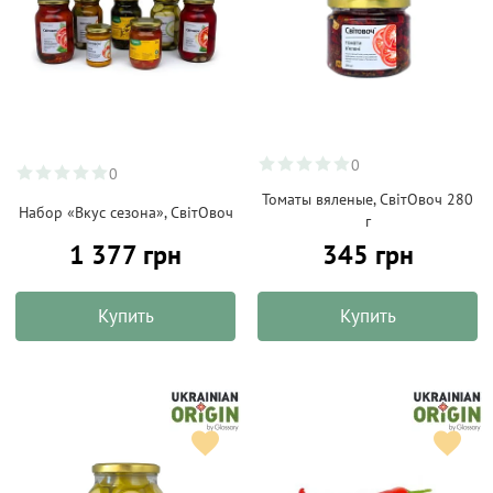
0
0
Томаты вяленые, СвітОвоч 280
Набор «Вкус сезона», СвітОвоч
г
1 377 грн
345 грн
Купить
Купить