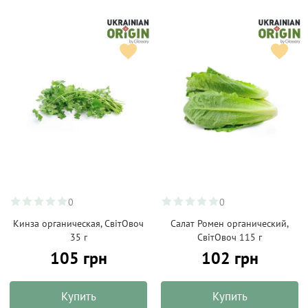
0
0
Кинза органическая, СвітОвоч
Салат Ромен органический,
35 г
СвітОвоч 115 г
105 грн
102 грн
Купить
Купить