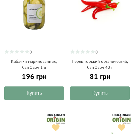
0
0
Кабачки маринованные,
Перец горький органический,
СвітОвоч 1 л
СвітОвоч 40 г
196 грн
81 грн
Купить
Купить