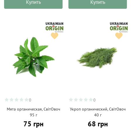
Купить
Купить
0
0
Мята органическая, СвітОвоч
Укроп органический, СвітОвоч
95 г
40 г
75 грн
68 грн