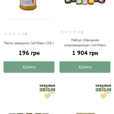
0
0
Набор «Овощная
Песто овощное, СвітОвоч 250 г
сокровищница», СвітОвоч
196 грн
1 904 грн
Купить
Купить