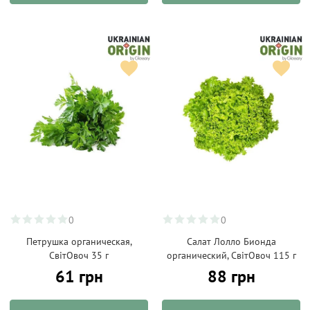
0
0
Петрушка органическая,
Салат Лолло Бионда
СвітОвоч 35 г
органический, СвітОвоч 115 г
61 грн
88 грн