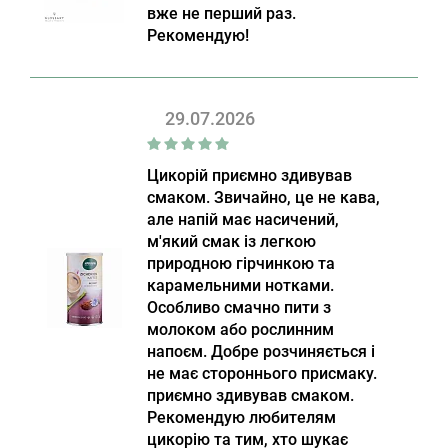
вже не перший раз.
Рекомендую!
29.07.2026
Цикорій приємно здивував
смаком. Звичайно, це не кава,
але напій має насичений,
м'який смак із легкою
природною гірчинкою та
карамельними нотками.
Особливо смачно пити з
молоком або рослинним
напоєм. Добре розчиняється і
не має стороннього присмаку.
приємно здивував смаком.
Рекомендую любителям
цикорію та тим, хто шукає