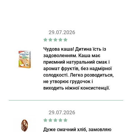
29.07.2026
Чудова каша! Дитина їсть із
задоволенням. Каша має
приємний натуральний смак і
аромат фруктів, без надмірної
солодкості. Легко розводиться,
не утворює грудочок і
виходить ніжної консистенції.
29.07.2026
Дуже смачний хліб, замовляю