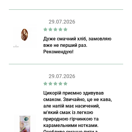
29.07.2026
Дуже смачний хліб, замовляю
вже не перший раз.
Рекомендую!
29.07.2026
Цикорій приємно здивував
смаком. Звичайно, це не кава,
але напій має насичений,
м'який смак із легкою
природною гірчинкою та
карамельними нотками.
Особливо смачно пити з