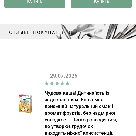
Купить
Купить
ОТЗЫВЫ ПОКУПАТЕЛЕЙ
29.07.2026
Чудова каша! Дитина їсть із
задоволенням. Каша має
приємний натуральний смак і
аромат фруктів, без надмірної
солодкості. Легко розводиться,
не утворює грудочок і
виходить ніжної консистенції.