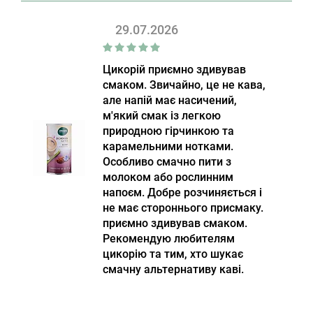
29.07.2026
Цикорій приємно здивував
смаком. Звичайно, це не кава,
але напій має насичений,
м'який смак із легкою
природною гірчинкою та
карамельними нотками.
Особливо смачно пити з
молоком або рослинним
напоєм. Добре розчиняється і
не має стороннього присмаку.
приємно здивував смаком.
Рекомендую любителям
цикорію та тим, хто шукає
смачну альтернативу каві.