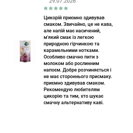
29.07.2026
Цикорій приємно здивував
смаком. Звичайно, це не кава,
але напій має насичений,
м'який смак із легкою
природною гірчинкою та
карамельними нотками.
Особливо смачно пити з
молоком або рослинним
напоєм. Добре розчиняється і
не має стороннього присмаку.
приємно здивував смаком.
Рекомендую любителям
цикорію та тим, хто шукає
смачну альтернативу каві.