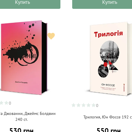
Купить
Купить
0
0
а Джованни, Джеймс Болдвин
Трилогия, Юн Фоссе 192 ст
240 ст.
530 грн
550 грн