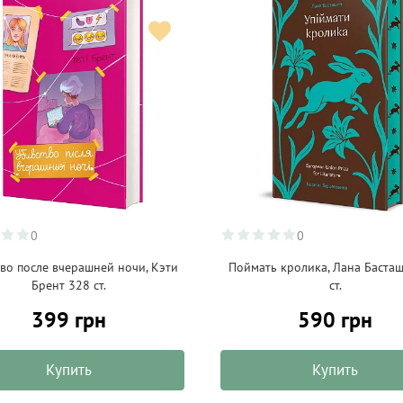
0
0
во после вчерашней ночи, Кэти
Поймать кролика, Лана Баста
Брент 328 ст.
ст.
399 грн
590 грн
Купить
Купить