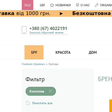
SALE
GEF
НОВИНКИ
О НАС
ORGANI
+380 (67) 4022191
Заказать обратный звонок
SPF
КРАСОТА
ДОМ
Главная страница
Бренды
БРЕ
Фильтр
Книголав
Очистить все