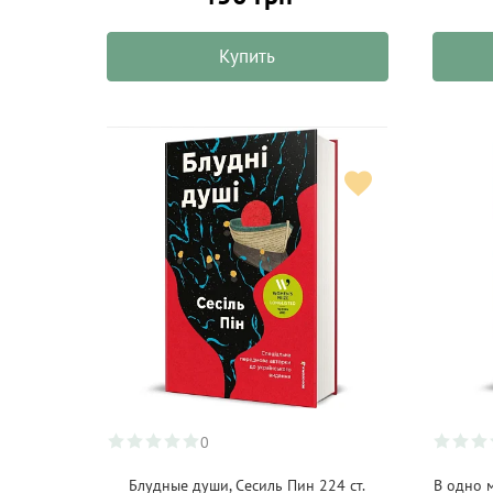
BioBlo
(5)
Купить
Biodelizie
(1)
Biofrutto
(3)
BioPlanete
(11)
Bitossi Home
(7)
Bob's Red Mill
(15)
Bodhi
(8)
Boska
(20)
Bovetti
(18)
Bremond Fils
(5)
Brinjal
(18)
0
Buccotherm
(6)
Блудные души, Сесиль Пин 224 ст.
В одно м