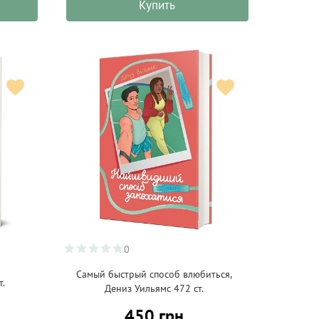
Купить
0
Самый быстрый способ влюбиться,
.
Дениз Уильямс 472 ст.
450 грн