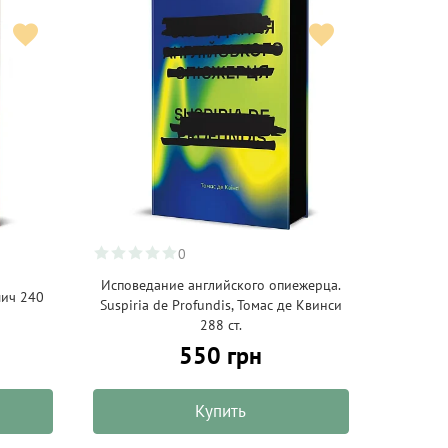
0
Исповедание английского опиежерца.
шич 240
Suspiria de Profundis, Томас де Квинси
288 ст.
550 грн
Купить