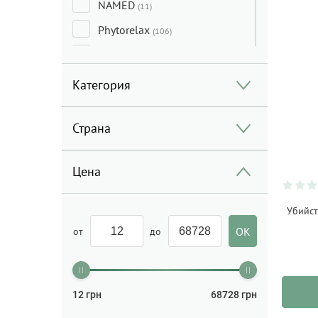
NAMED
(11)
Phytorelax
(106)
SANTE
(145)
SODASAN
(51)
Категория
Madara
(1)
Страна
Numi
(8)
Terre d`OC
(2)
Цена
Etamine du Lys
(22)
Glossary
(30)
Убийст
Rig-Tig
(6)
от
до
Іittala
(1)
Rennersistas
(1)
12
грн
68728
грн
Staritsky&Levitsky
(1)