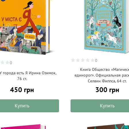
0
0
Книга Общество «Магичес
У города есть Я Ирина Озимок,
единорог». Официальная рас
76 ст.
Селвин Фиппса, 64 ст.
450 грн
300 грн
Купить
Купить