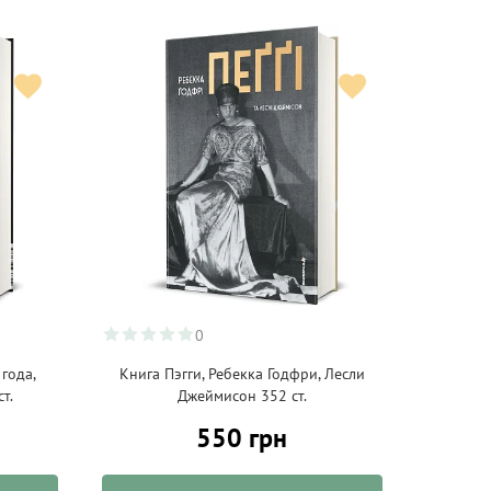
0
года,
Книга Пэгги, Ребекка Годфри, Лесли
т.
Джеймисон 352 ст.
550 грн