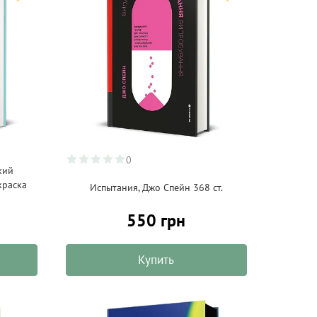
0
кий
краска
Испытания, Джо Спейн 368 ст.
550 грн
Купить