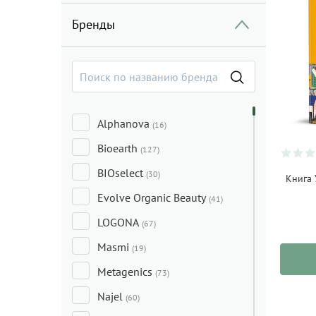
Бренды
Alphanova
(16)
Bioearth
(127)
BIOselect
(30)
Книга 
Evolve Organic Beauty
(41)
LOGONA
(67)
Masmi
(19)
Metagenics
(73)
Najel
(60)