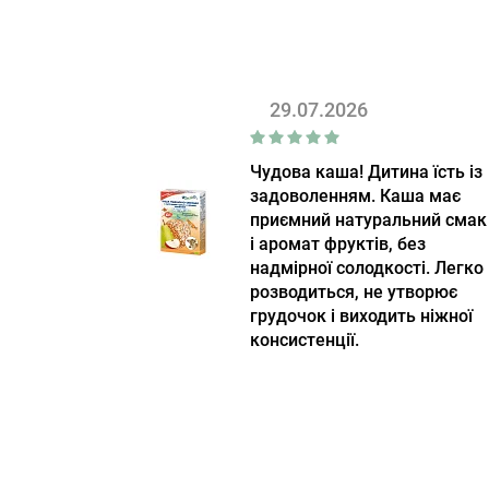
Coteaux Nantais
(9)
Cottons
(1)
Crich
(5)
29.07.2026
Cristel
(5)
Culinat
(10)
Чудова каша! Дитина їсть із
задоволенням. Каша має
Culti Milano
(51)
приємний натуральний смак
D'Arenberg
(1)
і аромат фруктів, без
надмірної солодкості. Легко
De Hobbit
(2)
розводиться, не утворює
De Sousa
грудочок і виходить ніжної
(4)
консистенції.
DeLaMark
(1)
Delicius
(9)
Designs for Health
(1)
DevoHome
(37)