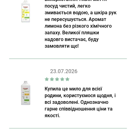
посуд чистий, легко
змивається водою, а шкіра рук
не пересушується. Аромат
лимона без різкого хімічного
запаху. Великої пляшки
надовго вистачає, буду
замовляти щє!
23.07.2026
Купила це мило для всієї
родини, користуємося щодня, і
всі задоволені. Однозначно
гарне співвідношення ціни та
якості.