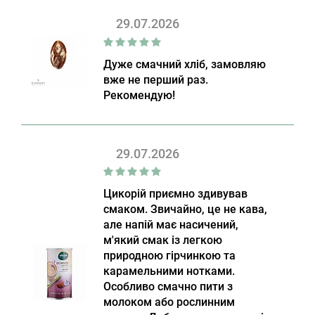
29.07.2026
Дуже смачний хліб, замовляю
вже не перший раз.
Рекомендую!
29.07.2026
Цикорій приємно здивував
смаком. Звичайно, це не кава,
але напій має насичений,
м'який смак із легкою
природною гірчинкою та
карамельними нотками.
Особливо смачно пити з
молоком або рослинним