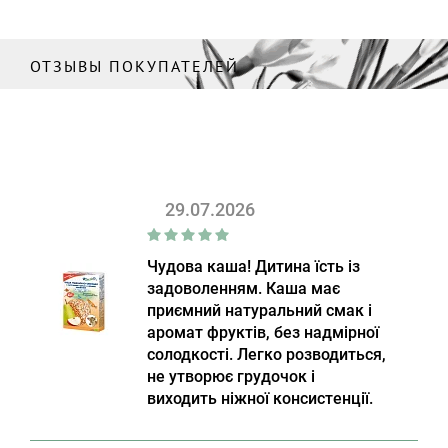
ОТЗЫВЫ ПОКУПАТЕЛЕЙ
29.07.2026
Чудова каша! Дитина їсть із
задоволенням. Каша має
приємний натуральний смак і
аромат фруктів, без надмірної
солодкості. Легко розводиться,
не утворює грудочок і
виходить ніжної консистенції.