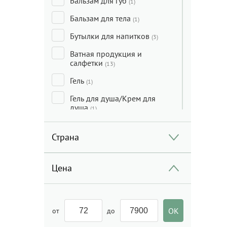
Бальзам для губ
(1)
Бальзам для тела
(1)
Бутылки для напитков
(3)
Ватная продукция и
салфетки
(13)
Гель
(1)
Гель для душа/Крем для
душа
(1)
Гранола/Мюсли/Кранчи
(2)
Страна
Дезодорант
(2)
Декор
(7)
Цена
Дети
(15)
Детский крем
(6)
от
до
Детский крем/Уход за
кожей ребенка
(6)