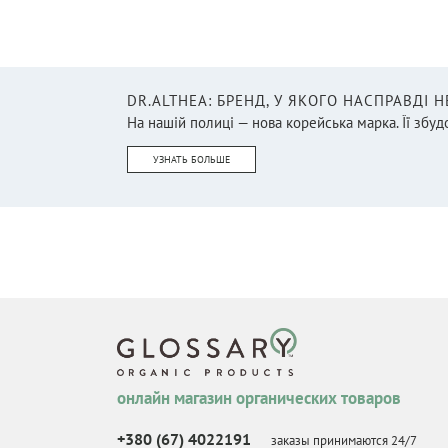
умывания
(1)
Пирамидки
(4)
Подгузники
(9)
DR.ALTHEA: БРЕНД, У ЯКОГО НАСПРАВДІ 
Посуда
(5)
На нашій полиці — нова корейська марка. Її збудо
Развивающие
(10)
УЗНАТЬ БОЛЬШЕ
Снеки
(2)
Солнцезащита
(6)
Спрей для волос
(1)
Средства для стирки
(1)
Средство для интимной
гигиены
(1)
Средство для чистки
игрушек
онлайн магазин органических товаров
(1)
Сюжетно-ролевые
(25)
+380 (67) 4022191
заказы принимаются 24/7