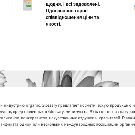
щодня, і всі задоволені.
Однозначно гарне
співвідношення ціни та
якості.
 индустрию organic, Glossary предлагает косметическую продукцию и
едств, представленных в Glossary, минимум на 95% состоят из натур
силиконов, консервантов, искусственных отдушек и красителей. Глав
ртификата одной или нескольких международных ассоциаций органическ