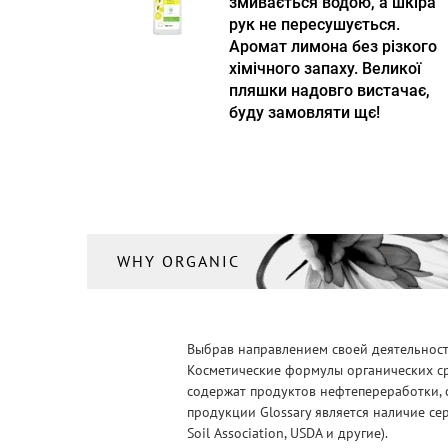
Масло для тела
змивається водою, а шкіра
(2)
рук не пересушується.
Массажные средства
(1)
Аромат лимона без різкого
хімічного запаху. Великої
Мицеллярная вода/
Молочко для лица/Средства
пляшки надовго вистачає,
для очищения
(1)
буду замовляти щє!
Мучное
(1)
Мыло
(5)
Набор
(3)
Настольные игры
(1)
WHY ORGANIC
Одежда
(22)
Пазлы
(19)
Выбрав направлением своей деятельности
Парфюмерия
(2)
Косметические формулы органических ср
Пена для ванн/Чай для
содержат продуктов нефтепереработки, 
ванн
(1)
продукции Glossary является наличие се
Soil Association, USDA и другие).
Пенки/Гели/Масло для