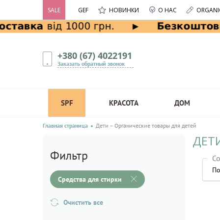
SALE
GEF
НОВИНКИ
О НАС
ORGANI
+380 (67) 4022191
Заказать обратный звонок
SPF
КРАСОТА
ДОМ
Главная страница
Дети – Органические товары для детей
ДЕТИ
Фильтр
Со
По
Средства для стирки
Очистить все