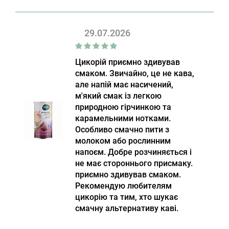
29.07.2026
Цикорій приємно здивував
смаком. Звичайно, це не кава,
але напій має насичений,
м'який смак із легкою
природною гірчинкою та
карамельними нотками.
Особливо смачно пити з
молоком або рослинним
напоєм. Добре розчиняється і
не має стороннього присмаку.
приємно здивував смаком.
Рекомендую любителям
цикорію та тим, хто шукає
смачну альтернативу каві.