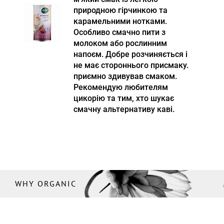
природною гірчинкою та
карамельними нотками.
Особливо смачно пити з
молоком або рослинним
напоєм. Добре розчиняється і
не має стороннього присмаку.
приємно здивував смаком.
Рекомендую любителям
цикорію та тим, хто шукає
смачну альтернативу каві.
WHY ORGANIC