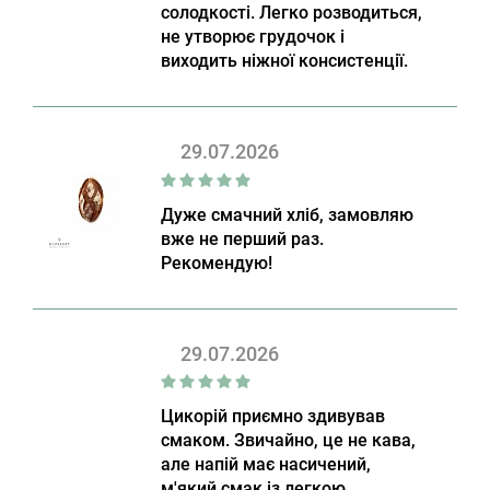
солодкості. Легко розводиться,
не утворює грудочок і
виходить ніжної консистенції.
29.07.2026
Дуже смачний хліб, замовляю
вже не перший раз.
Рекомендую!
29.07.2026
Цикорій приємно здивував
смаком. Звичайно, це не кава,
але напій має насичений,
м'який смак із легкою