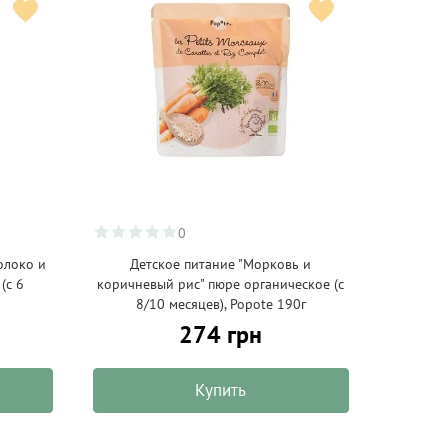
0
олоко и
Детское питание "Морковь и
(с 6
коричневый рис" пюре органическое (с
8/10 месяцев), Popote 190г
274 грн
Купить