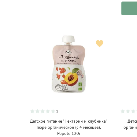
Werner Voss
(7)
0
Детское питание "Нектарин и клубника"
Детс
пюре органическое (с 4 месяцев),
органи
Popote 120г