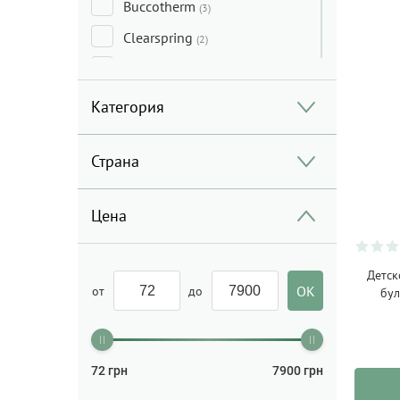
Buccotherm
(3)
Clearspring
(2)
Corman
(4)
DevoHome
(1)
Категория
Eco by naty
(18)
Страна
Fleur Alpine
(26)
Friendly organic
(11)
Цена
Holle
(33)
Hoppstar
(16)
Детск
Korko
(10)
от
до
бул
Lupio
(1)
Medica+
(4)
72
грн
7900
грн
Melissa&Doug
(78)