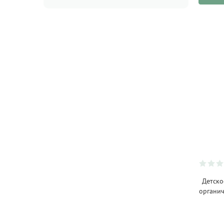
Minois Paris
(19)
Moulin Roty
(13)
Nature Baby
(19)
Officina naturae
(10)
Organix
(11)
Pediakid
(3)
Popote
(16)
Rubens Barn
(9)
Sigg
(8)
The Humble Co.
(18)
Детско
Too Fruit
(7)
органич
Tron
(2)
Weleda
(9)