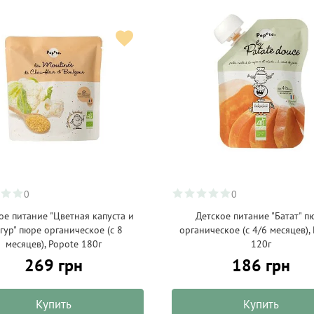
0
0
ое питание "Цветная капуста и
Детское питание "Батат" п
гур" пюре органическое (с 8
органическое (с 4/6 месяцев),
месяцев), Popote 180г
120г
269 грн
186 грн
Купить
Купить