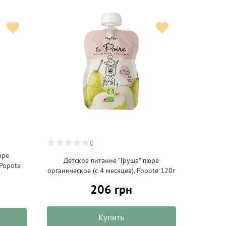
0
юре
Детское питание "Груша" пюре
 Popote
органическое (с 4 месяцев), Popote 120г
206 грн
Купить