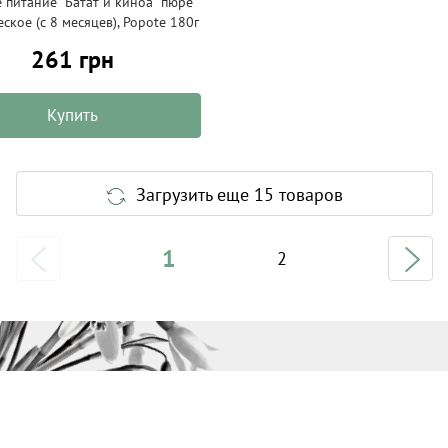
 питание "Батат и киноа" пюре
ское (с 8 месяцев), Popote 180г
261 грн
Купить
Загрузить еще 15 товаров
1
2