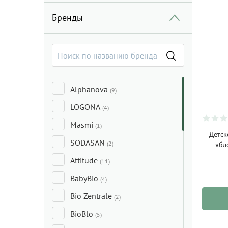
Бренды
Alphanova
(9)
LOGONA
(4)
Masmi
(1)
Детск
SODASAN
(2)
ябл
Attitude
(11)
BabyBio
(4)
Bio Zentrale
(2)
BioBlo
(5)