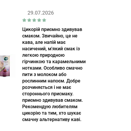
29.07.2026
Цикорій приємно здивував
смаком. Звичайно, це не
кава, але напій має
насичений, м'який смак із
легкою природною
гірчинкою та карамельними
нотками. Особливо смачно
пити з молоком або
рослинним напоєм. Добре
розчиняється і не має
стороннього присмаку.
приємно здивував смаком.
Рекомендую любителям
цикорію та тим, хто шукає
смачну альтернативу каві.