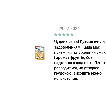
29.07.2026
Чудова каша! Дитина їсть із
задоволенням. Каша має
приємний натуральний смак
і аромат фруктів, без
надмірної солодкості. Легко
розводиться, не утворює
грудочок і виходить ніжної
консистенції.