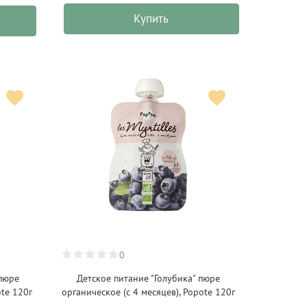
Купить
0
пюре
Детское питание "Голубика" пюре
ote 120г
органическое (с 4 месяцев), Popote 120г