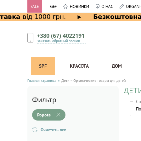
SALE
GEF
НОВИНКИ
О НАС
ORGANI
+380 (67) 4022191
Заказать обратный звонок
SPF
КРАСОТА
ДОМ
Главная страница
Дети – Органические товары для детей
ДЕТИ
Фильтр
Со
По
Popote
Очистить все