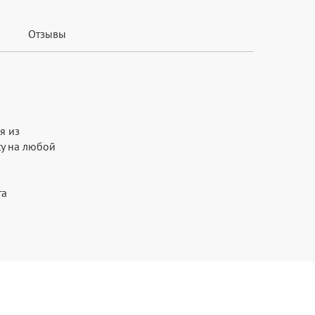
Отзывы
я из
ty на любой
та