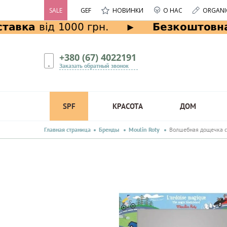
SALE
GEF
НОВИНКИ
О НАС
ORGANI
+380 (67) 4022191
Заказать обратный звонок
SPF
КРАСОТА
ДОМ
Главная страница
Бренды
Moulin Roty
Волшебная дощечка си